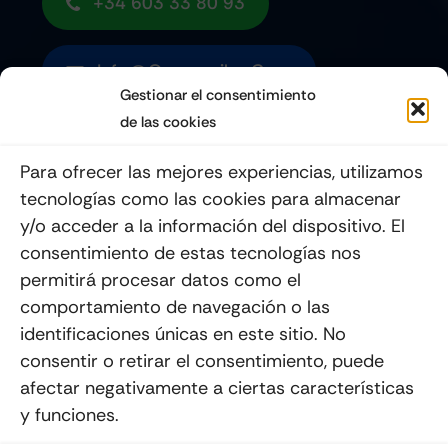
+34 603 33 80 93
Info@quemoviles.com
Gestionar el consentimiento
de las cookies
Suscribéte a nuestro Newsletter
Para ofrecer las mejores experiencias, utilizamos
tecnologías como las cookies para almacenar
y/o acceder a la información del dispositivo. El
consentimiento de estas tecnologías nos
Enviar
permitirá procesar datos como el
comportamiento de navegación o las
identificaciones únicas en este sitio. No
consentir o retirar el consentimiento, puede
afectar negativamente a ciertas características
y funciones.
© 2012 - 2026
Quemoviles
Es Una
Página Web