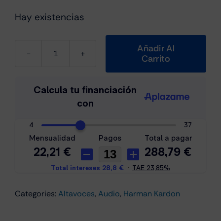
Hay existencias
Añadir Al
Carrito
Harman
Kardon
Citation
200
Portátil
Negro
-
Altavoz
inteligente
cantidad
Categories:
Altavoces
,
Audio
,
Harman Kardon