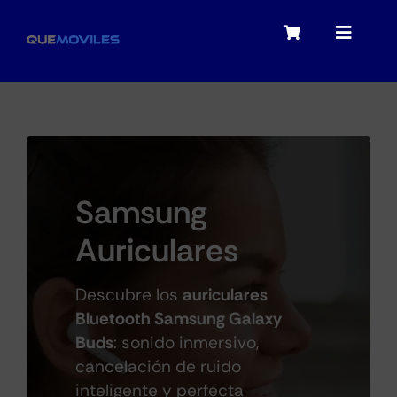
Skip
to
Toggle
Toggle
content
Navigation
Navigat
My account
Moviles
Checkout
Tablets
Samsung
Auriculares
Audio
Descubre los
auriculares
Portátiles
Bluetooth Samsung Galaxy
Buds
: sonido inmersivo,
cancelación de ruido
Smartwatches
inteligente y perfecta