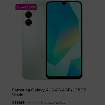
Save €30.00
Samsung Galaxy A16 4G 4GB/128GB
Verde
€
119.99
€
149.99
Hay existencias
El
El