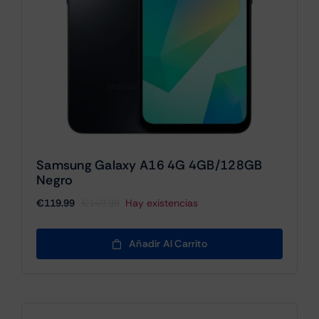
Samsung Galaxy A16 4G 4GB/128GB
Negro
€
119.99
€
149.99
Hay existencias
El
El
precio
precio
original
actual
Añadir Al Carrito
era:
es:
€149.99.
€119.99.