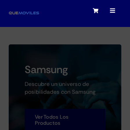
Skip
to
Toggle
Toggle
content
Navigation
Navigat
My account
Moviles
Checkout
Tablets
Samsung
Audio
Descubre un universo de
posibilidades con Samsung
Portátiles
Ver Todos Los
Productos
Smartwatches