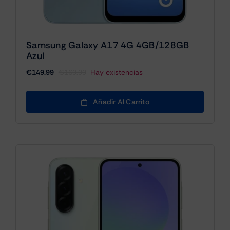
Samsung Galaxy A17 4G 4GB/128GB
Azul
€
149.99
€
169.99
Hay existencias
El
El
precio
precio
original
actual
Añadir Al Carrito
era:
es:
€169.99.
€149.99.