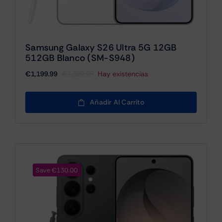
Samsung Galaxy S26 Ultra 5G 12GB
512GB Blanco (SM-S948)
€
1,199.99
€
1,329.99
Hay existencias
El
El
precio
precio
original
actual
Añadir Al Carrito
era:
es:
€1,329.99.
€1,199.99.
Save €130.00