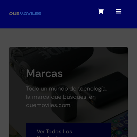
Skip
to
Toggle
Toggle
content
Navigation
Navigat
My account
Moviles
Checkout
Tablets
Marcas
Audio
Todo un mundo de tecnología,
la marca que busques, en
quemoviles.com.
Portátiles
Ver Todos Los
Smartwatches