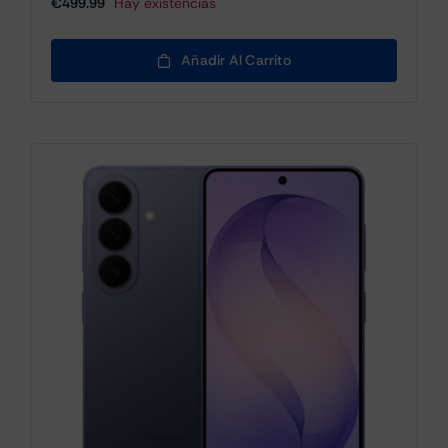
€
499.99
Hay existencias
Añadir Al Carrito