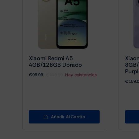
Xiaomi Redmi A5
Xiao
4GB/128GB Dorado
8GB/
Purpl
€
99.99
€
119.99
Hay existencias
El
El
€
159.
precio
precio
original
actual
era:
es:
€119.99.
€99.99.
Añadir Al Carrito