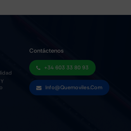
Contáctenos
+34 603 33 80 93
lidad
 Y
to
Info@quemoviles.com