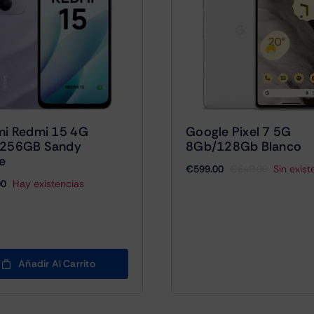
mi Redmi 15 4G
Google Pixel 7 5G
256GB Sandy
8Gb/128Gb Blanco
e
€
599.00
€
649.00
Sin exist
El
El
00
Hay existencias
precio
precio
original
actual
era:
es:
€649.00.
€599.00.
Añadir Al Carrito