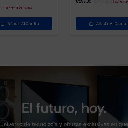
€
299.00
€
349.00
Hay exis
El
El
0
Hay existencias
precio
precio
original
actual
era:
es:
Añadir Al Carrito
Añadir Al Carrito
€349.00.
€299.00.
El futuro, hoy.
universo de tecnología y ofertas exclusivas en qu