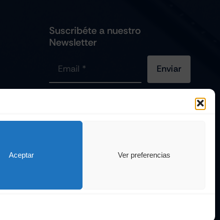
Suscribéte a nuestro
Newsletter
Enviar
viles
Es Una
Página Web Diseñada Por La Esquina Creativa
Todos Los Derechos Reservados
Aceptar
Ver preferencias