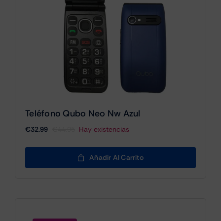
Teléfono Qubo Neo Nw Azul
€
32.99
€
44.95
Hay existencias
El
El
precio
precio
original
actual
Añadir Al Carrito
era:
es:
€44.95.
€32.99.