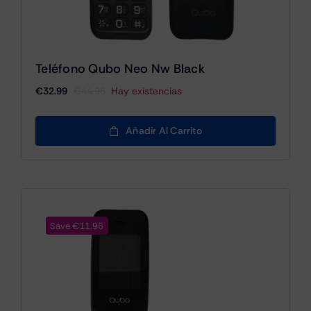
Teléfono Qubo Neo Nw Black
€
32.99
€
44.95
Hay existencias
El
El
precio
precio
original
actual
Añadir Al Carrito
era:
es:
€44.95.
€32.99.
Save €11.96