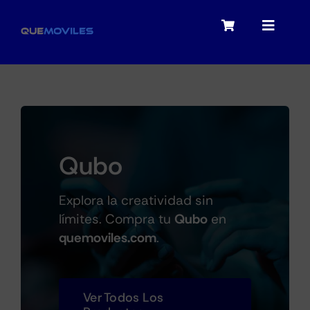
Skip
to
Toggle
Toggle
content
Navigation
Navigat
My account
Moviles
Checkout
Tablets
Qubo
Audio
Explora la creatividad sin
límites. Compra tu
Qubo
en
quemoviles.com
.
Portátiles
Ver Todos Los
Smartwatches