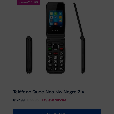
Save €11.96
Teléfono Qubo Neo Nw Negro 2,4
€
32.99
€
44.95
Hay existencias
El
El
precio
precio
original
actual