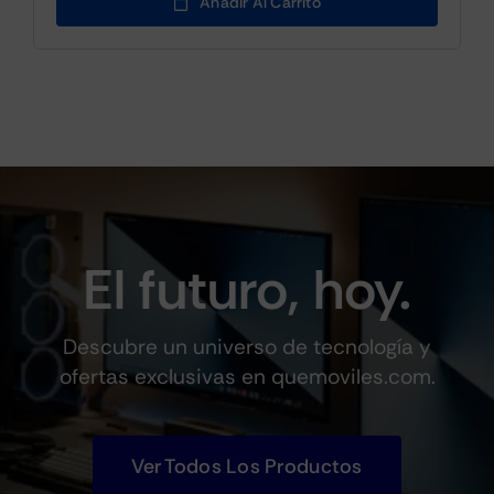
Añadir Al Carrito
era:
es:
€44.95.
€32.99.
El futuro, hoy.
Descubre un universo de tecnología y
ofertas exclusivas en quemoviles.com.
Ver Todos Los Productos