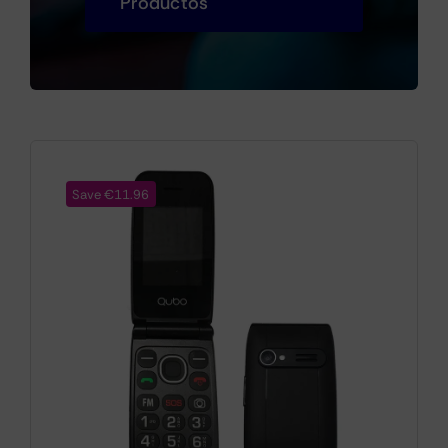
Productos
Cámaras
Gaming
Save €11.96
Marcas