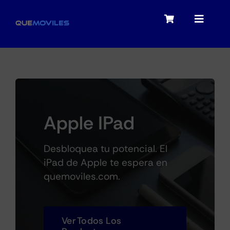
Skip
to
Toggle
Toggle
content
Navigation
Navigat
My account
Moviles
Checkout
Tablets
Apple IPad
Audio
Desbloquea tu potencial. El
iPad de Apple te espera en
quemoviles.com.
Portátiles
Ver Todos Los
Smartwatches