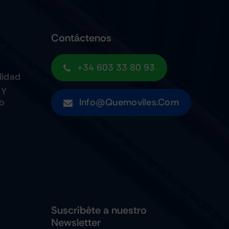
Contáctenos
+34 603 33 80 93
lidad
 Y
to
Info@quemoviles.com
Suscribéte a nuestro
Newsletter