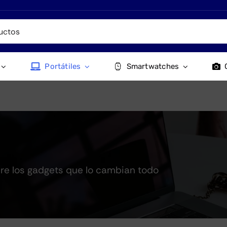
Portátiles
Smartwatches
ubre los gadgets que lo cambian todo