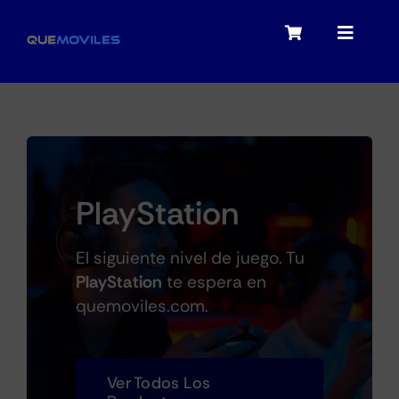
Skip
to
Toggle
Toggle
content
Navigation
Navigat
My account
Moviles
Checkout
Tablets
PlayStation
Audio
El siguiente nivel de juego. Tu
PlayStation
te espera en
quemoviles.com.
Portátiles
Ver Todos Los
Smartwatches