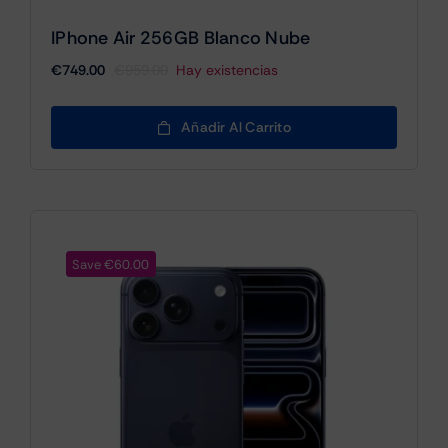
IPhone Air 256GB Blanco Nube
€
749.00
€
959.00
Hay existencias
El
El
precio
precio
original
actual
Añadir Al Carrito
era:
es:
€959.00.
€749.00.
Save €60.00