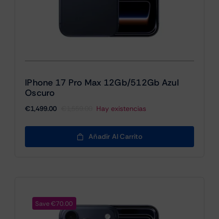
IPhone 17 Pro Max 12Gb/512Gb Azul
Oscuro
€
1,499.00
€
1,559.00
Hay existencias
El
El
precio
precio
original
actual
Añadir Al Carrito
era:
es:
€1,559.00.
€1,499.00.
Save €70.00