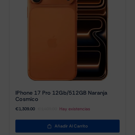
IPhone 17 Pro 12Gb/512GB Naranja
Cosmico
€
1,309.00
€
1,409.00
Hay existencias
El
El
precio
precio
original
actual
Añadir Al Carrito
era:
es: