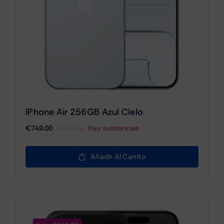
IPhone Air 256GB Azul Cielo
€
749.00
€
959.00
Hay existencias
El
El
precio
precio
original
actual
Añadir Al Carrito
era:
es:
€959.00.
€749.00.