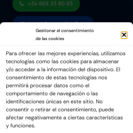
+34 603 33 80 93
Info@quemoviles.com
Gestionar el consentimiento
de las cookies
Suscribéte a nuestro Newsletter
Para ofrecer las mejores experiencias, utilizamos
tecnologías como las cookies para almacenar
y/o acceder a la información del dispositivo. El
consentimiento de estas tecnologías nos
Enviar
permitirá procesar datos como el
comportamiento de navegación o las
identificaciones únicas en este sitio. No
consentir o retirar el consentimiento, puede
afectar negativamente a ciertas características
y funciones.
© 2012 - 2026
Quemoviles
Es Una
Página Web