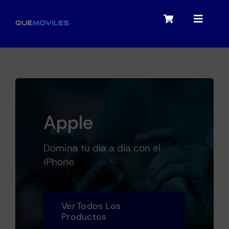
Skip
to
Toggle
Toggle
content
Navigation
Navigat
My account
Moviles
Checkout
Tablets
Apple
Audio
Domina tu día a día con el
iPhone
Portátiles
Ver Todos Los
Productos
Smartwatches