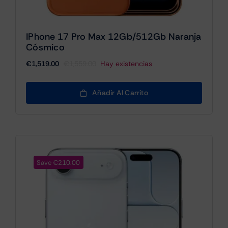
IPhone 17 Pro Max 12Gb/512Gb Naranja
Cósmico
€
1,519.00
€
1,559.00
Hay existencias
El
El
precio
precio
original
actual
Añadir Al Carrito
era:
es:
€1,559.00.
€1,519.00.
Save €210.00