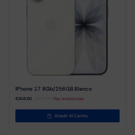
IPhone 17 8Gb/256GB Blanco
€
849.00
€
899.00
Hay existencias
El
El
precio
precio
original
actual
Añadir Al Carrito
era:
es:
€899.00.
€849.00.