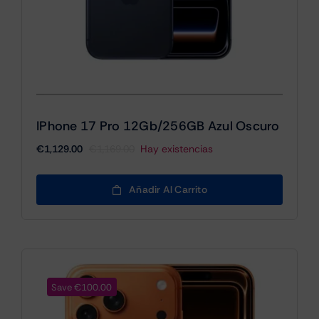
IPhone 17 Pro 12Gb/256GB Azul Oscuro
€
1,129.00
€
1,169.00
Hay existencias
El
El
precio
precio
original
actual
Añadir Al Carrito
era:
es:
€1,169.00.
€1,129.00.
Save €100.00