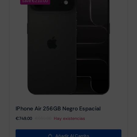
Save €210.00
IPhone Air 256GB Negro Espacial
€
749.00
€
959.00
Hay existencias
El
El
precio
precio
original
actual
Añadir Al Carrito