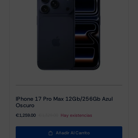
IPhone 17 Pro Max 12Gb/256Gb Azul
Oscuro
€
1,259.00
€
1,329.00
Hay existencias
El
El
precio
precio
original
actual
Añadir Al Carrito