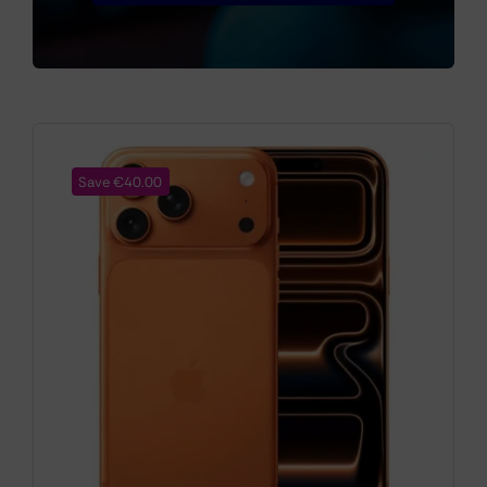
Cámaras
Gaming
Save €40.00
Marcas