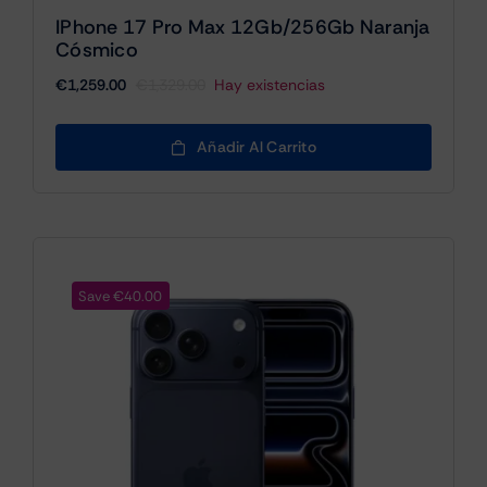
IPhone 17 Pro Max 12Gb/256Gb Naranja
Cósmico
€
1,259.00
€
1,329.00
Hay existencias
El
El
precio
precio
original
actual
Añadir Al Carrito
era:
es:
€1,329.00.
€1,259.00.
Save €40.00