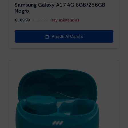
Samsung Galaxy A17 4G 8GB/256GB
Negro
€
189.99
€
199.99
Hay existencias
El
El
precio
precio
original
actual
Añadir Al Carrito
era:
es:
€199.99.
€189.99.