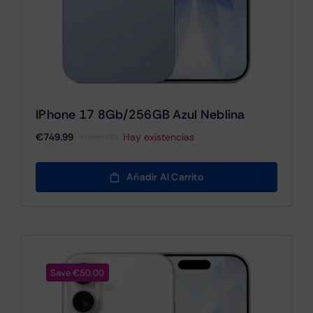
IPhone 17 8Gb/256GB Azul Neblina
€
749.99
€
899.00
Hay existencias
El
El
precio
precio
original
actual
Añadir Al Carrito
era:
es:
€899.00.
€749.99.
Save €50.00