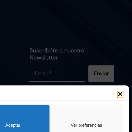
Suscribéte a nuestro
Newsletter
Enviar
viles
Es Una
Página Web Diseñada Por La Esquina Creativa
Todos Los Derechos Reservados
Aceptar
Ver preferencias