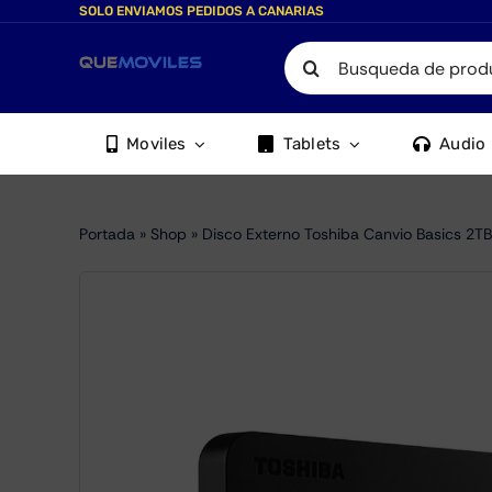
Skip
SOLO ENVIAMOS PEDIDOS A CANARIAS
to
Search
content
for:
Moviles
Tablets
Audio
Portada
»
Shop
»
Disco Externo Toshiba Canvio Basics 2TB