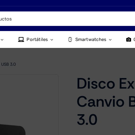
Portátiles
Smartwatches
 USB 3.0
Disco Ex
Canvio 
3.0