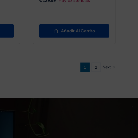
€
129.99
Hay existencias
Añadir Al Carrito
Next
1
2