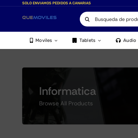
Skip
SOLO ENVIAMOS PEDIDOS A CANARIAS
to
Search
content
for:
Moviles
Tablets
Audio
Informatica
Browse All Products