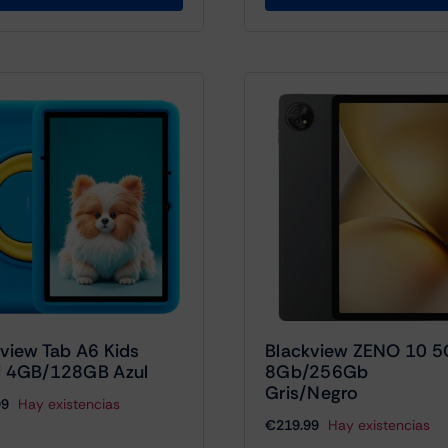
view Tab A6 Kids
Blackview ZENO 10 5
i 4GB/128GB Azul
8Gb/256Gb
Gris/Negro
99
Hay existencias
€
219.99
Hay existencias