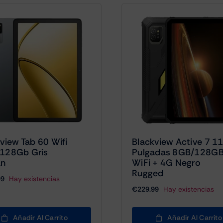
view Tab 60 Wifi
Blackview Active 7 1
128Gb Gris
Pulgadas 8GB/128G
an
WiFi + 4G Negro
Rugged
99
Hay existencias
€
229.99
Hay existencias
Añadir Al Carrito
Añadir Al Carrito