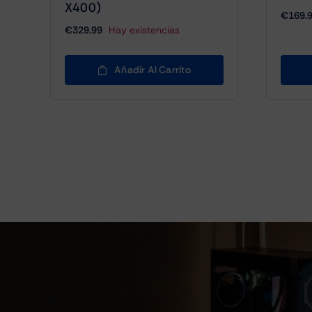
X400)
€
169.
€
329.99
Hay existencias
Añadir Al Carrito