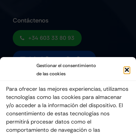
Contáctenos
+34 603 33 80 93
Info@quemoviles.com
Gestionar el consentimiento
de las cookies
Suscribéte a nuestro Newsletter
Para ofrecer las mejores experiencias, utilizamos
tecnologías como las cookies para almacenar
y/o acceder a la información del dispositivo. El
consentimiento de estas tecnologías nos
Enviar
permitirá procesar datos como el
comportamiento de navegación o las