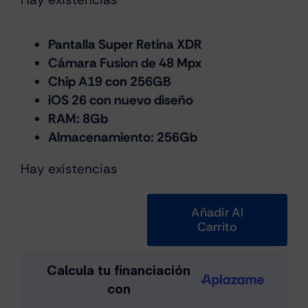
precio
precio
original
actual
era:
es:
Pantalla Super Retina XDR
Cámara Fusion de 48 Mpx
€959.00.
€749.00.
Chip A19 con 256GB
iOS 26 con nuevo diseño
RAM: 8Gb
Almacenamiento: 256Gb
Hay existencias
Añadir Al
Carrito
iPhone
Air
256GB
Blanco
Nube