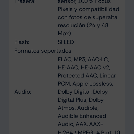
Trasera:
sensor, 100 % Focus
Pixels y compati­bilidad
con fotos de superalta
resolución (24 y 48
Mpx)
Flash:
Sí LED
Formatos soportados
FLAC, MP3, AAC‑LC,
HE‑AAC, HE‑AAC v2,
Protected AAC, Linear
PCM, Apple Lossless,
Audio:
Dolby Digital, Dolby
Digital Plus, Dolby
Atmos, Audible,
Audible Enhanced
Audio, AAX, AAX+
H.264 / MPEG-4 Part 10