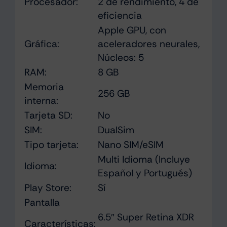
Procesador:
2 de rendimiento, 4 de
eficiencia
Apple GPU, con
Gráfica:
aceleradores neurales,
Núcleos: 5
RAM:
8 GB
Memoria
256 GB
interna:
Tarjeta SD:
No
SIM:
DualSim
Tipo tarjeta:
Nano SIM/eSIM
Multi Idioma (Incluye
Idioma:
Español y Portugués)
Play Store:
Sí
Pantalla
6.5″ Super Retina XDR
Características: