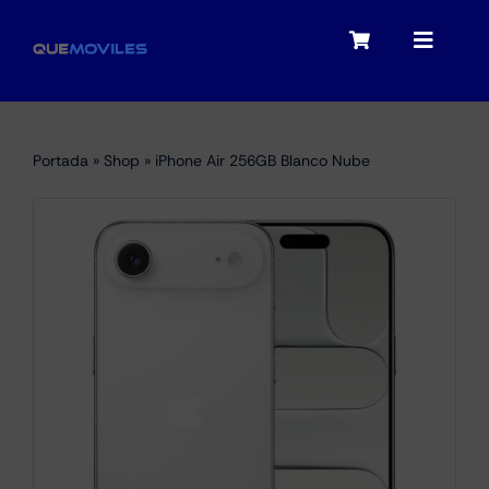
Skip
to
Toggle
Toggle
content
Navigation
Navigat
My account
Moviles
Portada
»
Shop
»
iPhone Air 256GB Blanco Nube
Checkout
Tablets
Audio
Portátiles
Smartwatches