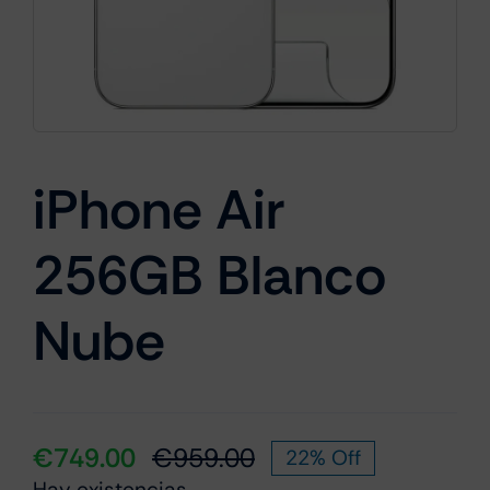
Cámaras
Gaming
iPhone Air
256GB Blanco
Marcas
Nube
€
749.00
€
959.00
22% Off
El
El
Hay existencias