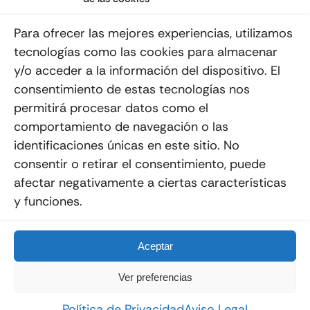
Suscribéte a nuestro Newsletter
Para ofrecer las mejores experiencias, utilizamos
tecnologías como las cookies para almacenar
y/o acceder a la información del dispositivo. El
consentimiento de estas tecnologías nos
Enviar
permitirá procesar datos como el
comportamiento de navegación o las
identificaciones únicas en este sitio. No
consentir o retirar el consentimiento, puede
afectar negativamente a ciertas características
y funciones.
© 2012 - 2026
Quemoviles
Es Una
Página Web
Diseñada Por La Esquina Creativa
Todos Los Derechos Reservados
Aceptar
Ver preferencias
Política de Privacidad
Aviso Legal