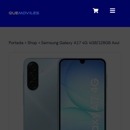
Skip
to
Toggle
Toggle
content
Navigation
Navigat
My account
Moviles
Portada
»
Shop
»
Samsung Galaxy A17 4G 4GB/128GB Azul
Checkout
Tablets
Audio
Portátiles
Smartwatches