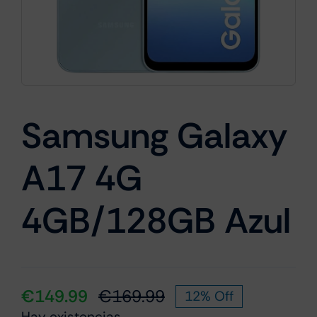
Cámaras
Gaming
Samsung Galaxy
A17 4G
Marcas
4GB/128GB Azul
€
149.99
€
169.99
12% Off
El
El
Hay existencias