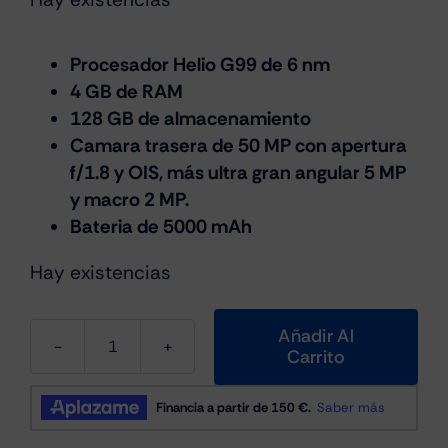
precio
precio
original
actual
era:
es:
Procesador Helio G99 de 6 nm
4 GB de RAM
€169.99.
€149.99.
128 GB de almacenamiento
Camara trasera de 50 MP con apertura
f/1.8 y OIS, más ultra gran angular 5 MP
y macro 2 MP.
Bateria de 5000 mAh
Hay existencias
Añadir Al
Carrito
Samsung
Galaxy
A17
4G