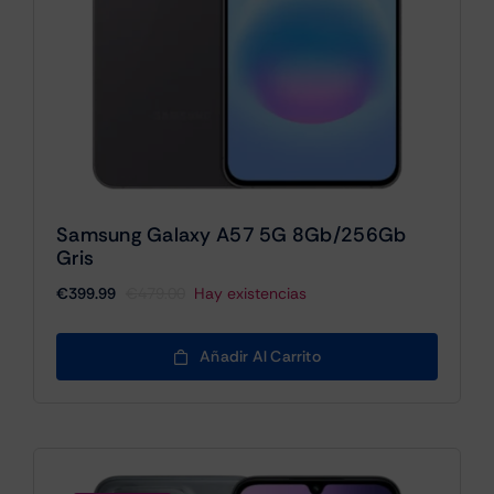
Samsung Galaxy A57 5G 8Gb/256Gb
Gris
€
399.99
€
479.00
Hay existencias
El
El
precio
precio
original
actual
Añadir Al Carrito
era:
es:
€479.00.
€399.99.