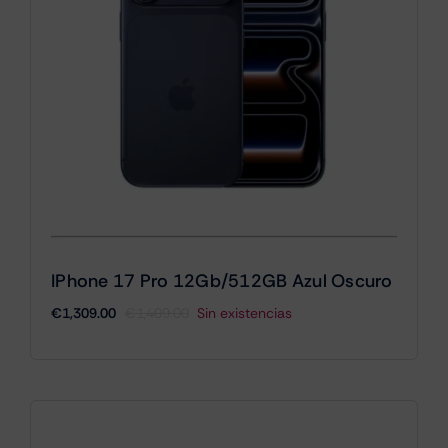
IPhone 17 Pro 12Gb/512GB Azul Oscuro
€
1,309.00
€
1,409.00
Sin existencias
El
El
precio
precio
original
actual
era:
es:
€1,409.00.
€1,309.00.