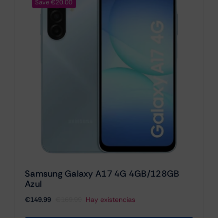
Save €20.00
Samsung Galaxy A17 4G 4GB/128GB
Azul
€
149.99
€
169.99
Hay existencias
El
El
precio
precio