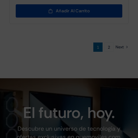
precio
precio
original
actual
Añadir Al Carrito
era:
es:
€479.00.
€399.99.
Next
1
2
El futuro, hoy.
Descubre un universo de tecnología y
ofertas exclusivas en quemoviles.com.