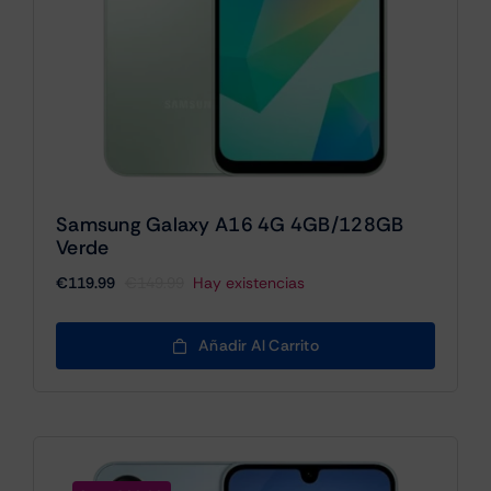
Samsung Galaxy A16 4G 4GB/128GB
Verde
€
119.99
€
149.99
Hay existencias
El
El
precio
precio
original
actual
Añadir Al Carrito
era:
es:
€149.99.
€119.99.