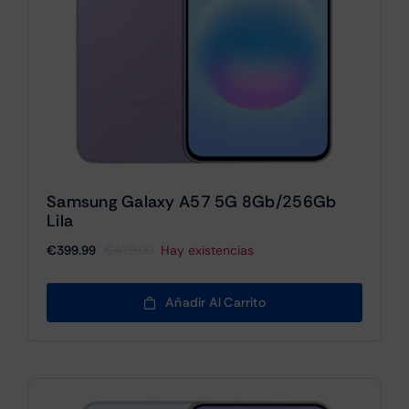
Samsung Galaxy A57 5G 8Gb/256Gb
Lila
€
399.99
€
479.00
Hay existencias
El
El
precio
precio
original
actual
Añadir Al Carrito
era:
es:
€479.00.
€399.99.