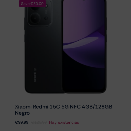
Save €30.00
Xiaomi Redmi 15C 5G NFC 4GB/128GB
Negro
€
99.99
€
129.99
Hay existencias
El
El