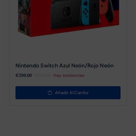
Nintendo Switch Azul Neón/Rojo Neón
€
299.00
€
349.00
Hay existencias
El
El
precio
precio
original
actual
Añadir Al Carrito
era:
es:
€349.00.
€299.00.