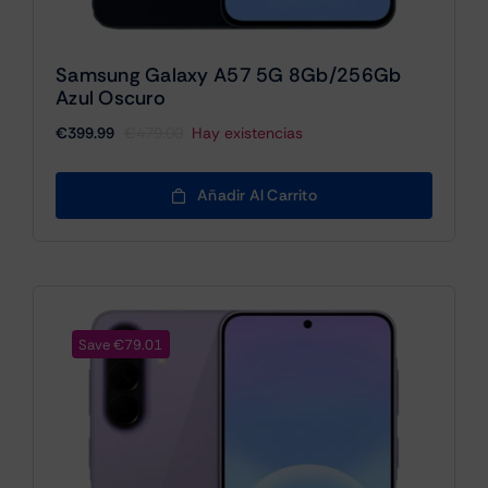
Samsung Galaxy A57 5G 8Gb/256Gb
Azul Oscuro
€
399.99
€
479.00
Hay existencias
El
El
precio
precio
original
actual
Añadir Al Carrito
era:
es:
€479.00.
€399.99.
Save €79.01