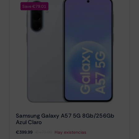
Save €79.01
Samsung Galaxy A57 5G 8Gb/256Gb
Azul Claro
€
399.99
€
479.00
Hay existencias
El
El