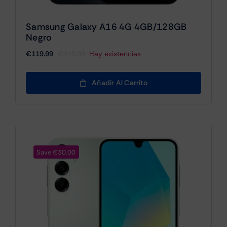
Samsung Galaxy A16 4G 4GB/128GB
Negro
€
119.99
€
149.99
Hay existencias
El
El
precio
precio
original
actual
Añadir Al Carrito
era:
es:
€149.99.
€119.99.
Save €30.00