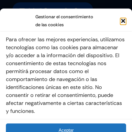
Info@quemoviles.com
Gestionar el consentimiento
de las cookies
Suscribéte a nuestro Newsletter
Para ofrecer las mejores experiencias, utilizamos
tecnologías como las cookies para almacenar
y/o acceder a la información del dispositivo. El
consentimiento de estas tecnologías nos
Enviar
permitirá procesar datos como el
comportamiento de navegación o las
identificaciones únicas en este sitio. No
consentir o retirar el consentimiento, puede
afectar negativamente a ciertas características
y funciones.
© 2012 - 2026
Quemoviles
Es Una
Página Web
Diseñada Por La Esquina Creativa
Todos Los Derechos Reservados
Aceptar