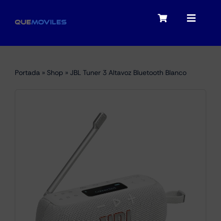
Skip
to
Toggle
Toggle
content
Navigation
Navigat
My account
Moviles
Portada
»
Shop
»
JBL Tuner 3 Altavoz Bluetooth Blanco
Checkout
Tablets
Audio
Portátiles
Smartwatches