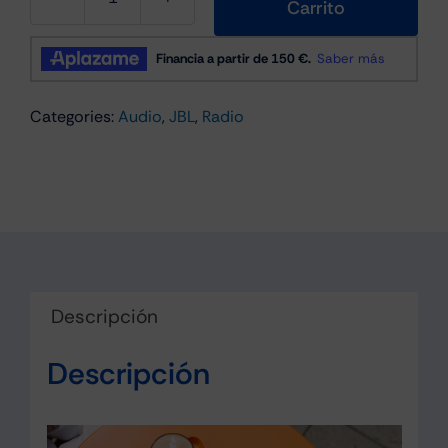
Carrito
JBL
Tuner
3
Altavoz
Categories:
Audio
,
JBL
,
Radio
Bluetooth
Blanco
cantidad
Descripción
Descripción