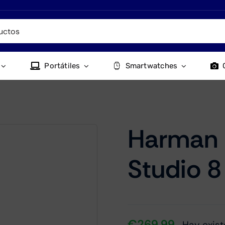
Portátiles
Smartwatches
Harman 
Studio 8
€
269.99
Hay exist