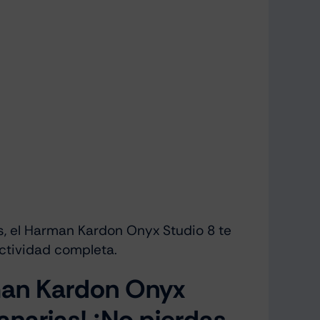
es, el Harman Kardon Onyx Studio 8 te
ctividad completa.
man Kardon Onyx
Canarias! ¡No pierdas