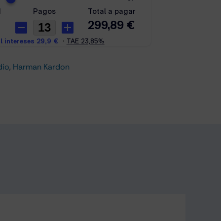
dio
,
Harman Kardon