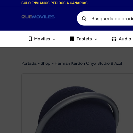
Skip
SOLO ENVIAMOS PEDIDOS A CANARIAS
to
Search
content
for:
Moviles
Tablets
Audio
Portada
»
Shop
»
Harman Kardon Onyx Studio 8 Azul