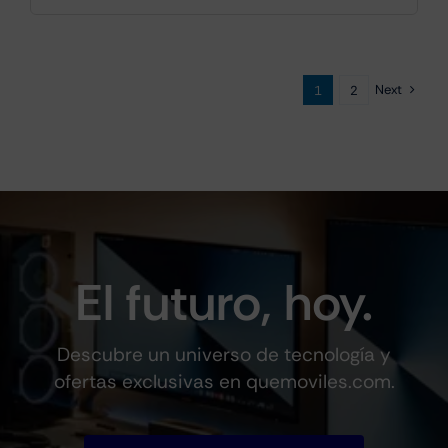
€959.00.
€749.00.
Next
1
2
El futuro, hoy.
Descubre un universo de tecnología y
ofertas exclusivas en quemoviles.com.