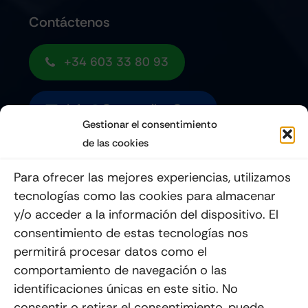
Contáctenos
+34 603 33 80 93
Info@quemoviles.com
Gestionar el consentimiento
de las cookies
Suscribéte a nuestro Newsletter
Para ofrecer las mejores experiencias, utilizamos
tecnologías como las cookies para almacenar
y/o acceder a la información del dispositivo. El
consentimiento de estas tecnologías nos
Enviar
permitirá procesar datos como el
comportamiento de navegación o las
identificaciones únicas en este sitio. No
consentir o retirar el consentimiento, puede