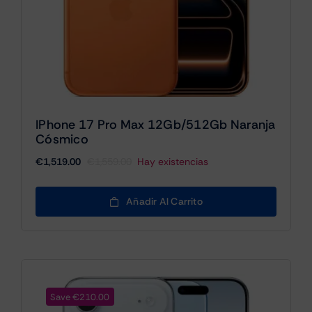
IPhone 17 Pro Max 12Gb/512Gb Naranja
Cósmico
€
1,519.00
€
1,559.00
Hay existencias
El
El
precio
precio
original
actual
Añadir Al Carrito
era:
es:
€1,559.00.
€1,519.00.
Save €210.00