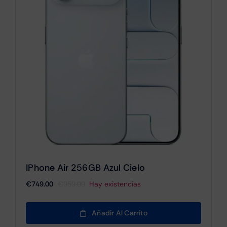
IPhone Air 256GB Azul Cielo
€
749.00
€
959.00
Hay existencias
El
El
precio
precio
original
actual
Añadir Al Carrito
era:
es: