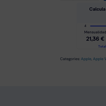
Watch
SE
3
GPS
40mm
Starlight
Aluminium
M/L
(MEH54QL/A)
Categories:
Apple
,
Apple 
cantidad