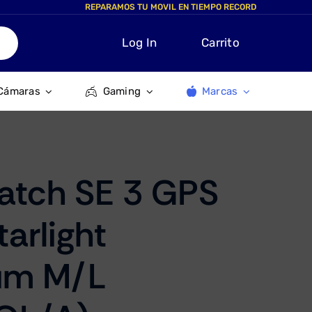
REPARAMOS TU MOVIL EN TIEMPO RECORD
Log In
Carrito
Cámaras
Gaming
Marcas
atch SE 3 GPS
arlight
um M/L