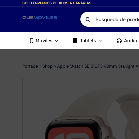
Skip
SOLO ENVIAMOS PEDIDOS A CANARIAS
to
Search
content
for:
Moviles
Tablets
Audio
Portada
»
Shop
»
Apple Watch SE 3 GPS 40mm Starlight 