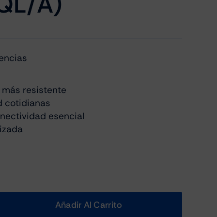
QL/A)
encias
a más resistente
d cotidianas
nectividad esencial
izada
Añadir Al Carrito