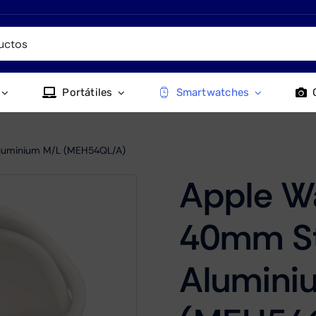
Portátiles
Smartwatches
Aluminium M/L (MEH54QL/A)
Apple W
40mm St
Alumini