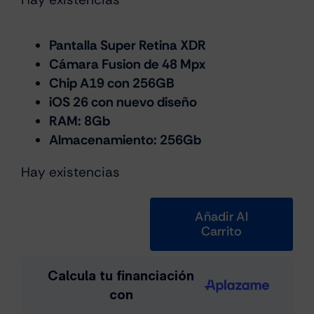
precio
precio
original
actual
era:
es:
Pantalla Super Retina XDR
Cámara Fusion de 48 Mpx
€959.00.
€749.00.
Chip A19 con 256GB
iOS 26 con nuevo diseño
RAM: 8Gb
Almacenamiento: 256Gb
Hay existencias
Añadir Al
Carrito
iPhone
Air
256GB
Azul
Cielo