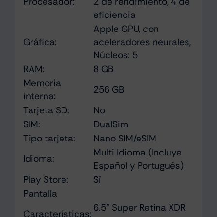
Procesador:
2 de rendimiento, 4 de
eficiencia
Apple GPU, con
Gráfica:
aceleradores neurales,
Núcleos: 5
RAM:
8 GB
Memoria
256 GB
interna:
Tarjeta SD:
No
SIM:
DualSim
Tipo tarjeta:
Nano SIM/eSIM
Multi Idioma (Incluye
Idioma:
Español y Portugués)
Play Store:
Sí
Pantalla
6.5″ Super Retina XDR
Características: