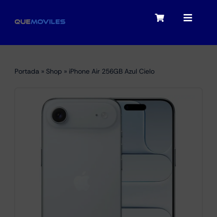
Skip
to
Toggle
Toggle
content
Navigation
Navigat
My account
Moviles
Portada
»
Shop
»
iPhone Air 256GB Azul Cielo
Checkout
Tablets
Audio
Portátiles
Smartwatches