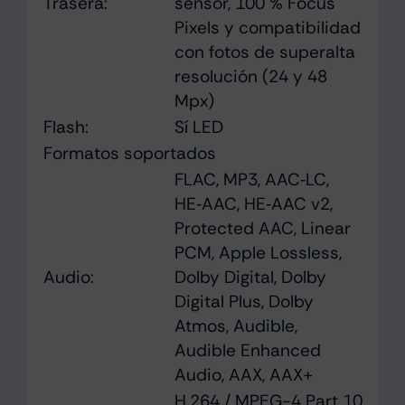
Trasera:
sensor, 100 % Focus
Pixels y compati­bilidad
con fotos de superalta
resolución (24 y 48
Mpx)
Flash:
Sí LED
Formatos soportados
FLAC, MP3, AAC‑LC,
HE‑AAC, HE‑AAC v2,
Protected AAC, Linear
PCM, Apple Lossless,
Audio:
Dolby Digital, Dolby
Digital Plus, Dolby
Atmos, Audible,
Audible Enhanced
Audio, AAX, AAX+
H.264 / MPEG-4 Part 10