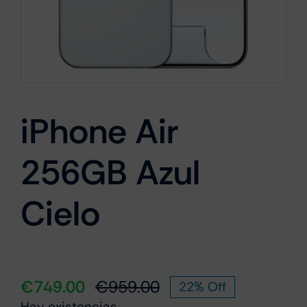
Cámaras
Gaming
iPhone Air
256GB Azul
Marcas
Cielo
€
749.00
€
959.00
22% Off
El
El
Hay existencias