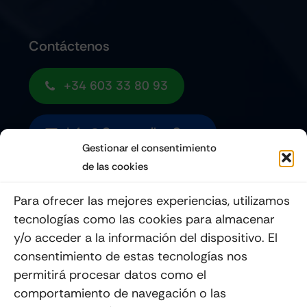
Contáctenos
+34 603 33 80 93
Info@quemoviles.com
Gestionar el consentimiento
de las cookies
Suscribéte a nuestro Newsletter
Para ofrecer las mejores experiencias, utilizamos
tecnologías como las cookies para almacenar
y/o acceder a la información del dispositivo. El
consentimiento de estas tecnologías nos
Enviar
permitirá procesar datos como el
comportamiento de navegación o las