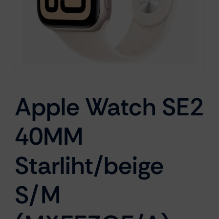
Cámaras
Gaming
Apple Watch SE2
Marcas
40MM
Starliht/beige
S/M