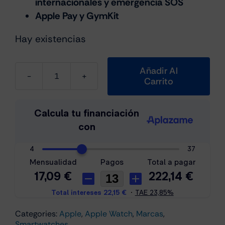
internacionales y emergencia SOS
Apple Pay y GymKit
Hay existencias
Añadir Al
Carrito
Apple
Watch
SE2
40MM
Starliht/beige
S/M
(MXEF3QF/A)
cantidad
Categories:
Apple
,
Apple Watch
,
Marcas
,
Smartwatches