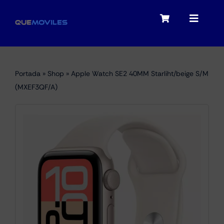
Skip
to
Toggle
Toggle
content
Navigation
Navigat
My account
Moviles
Portada
»
Shop
»
Apple Watch SE2 40MM Starliht/beige S/M
Checkout
(MXEF3QF/A)
Tablets
Audio
Portátiles
Smartwatches