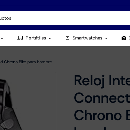
Portátiles
Smartwatches
rid Chrono Bike para hombre
Reloj Int
Connect
Chrono B