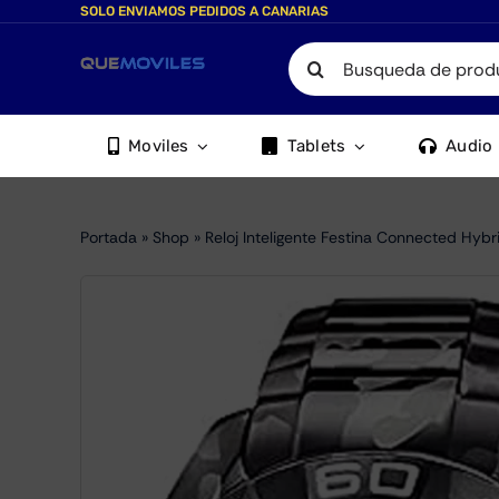
Skip
SOLO ENVIAMOS PEDIDOS A CANARIAS
to
Search
content
for:
Moviles
Tablets
Audio
Portada
»
Shop
»
Reloj Inteligente Festina Connected Hyb