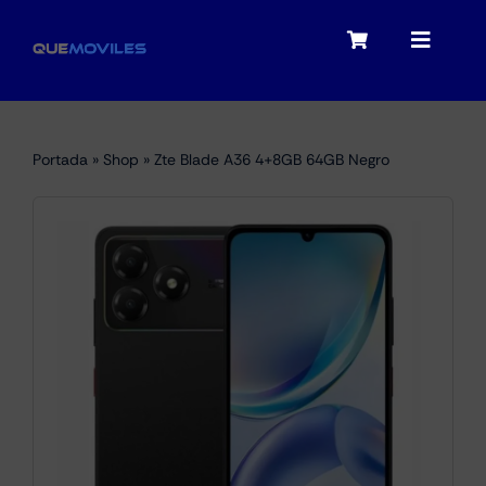
Skip
to
Toggle
Toggle
content
Navigation
Navigat
My account
Moviles
Portada
»
Shop
»
Zte Blade A36 4+8GB 64GB Negro
Checkout
Tablets
Audio
Portátiles
Smartwatches