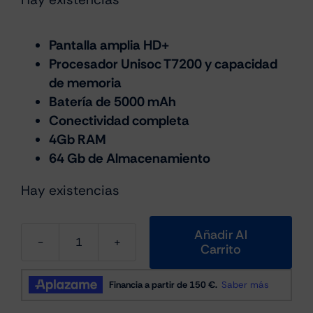
precio
precio
original
actual
era:
es:
Pantalla amplia HD+
Procesador Unisoc T7200 y capacidad
€99.99.
€79.99.
de memoria
Batería de 5000 mAh
Conectividad completa
4Gb RAM
64 Gb de Almacenamiento
Hay existencias
Añadir Al
Carrito
Zte
Blade
A36
4+8GB