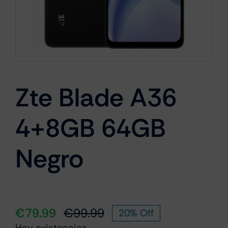
Cámaras
Gaming
Zte Blade A36
4+8GB 64GB
Marcas
Negro
€
79.99
€
99.99
20% Off
El
El
Hay existencias