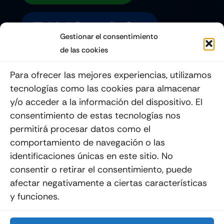
Info@quemoviles.com
Gestionar el consentimiento
de las cookies
Suscribéte a nuestro Newsletter
Para ofrecer las mejores experiencias, utilizamos
tecnologías como las cookies para almacenar
y/o acceder a la información del dispositivo. El
consentimiento de estas tecnologías nos
Enviar
permitirá procesar datos como el
comportamiento de navegación o las
identificaciones únicas en este sitio. No
consentir o retirar el consentimiento, puede
afectar negativamente a ciertas características
y funciones.
© 2012 - 2026
Quemoviles
Es Una
Página Web
Diseñada Por La Esquina Creativa