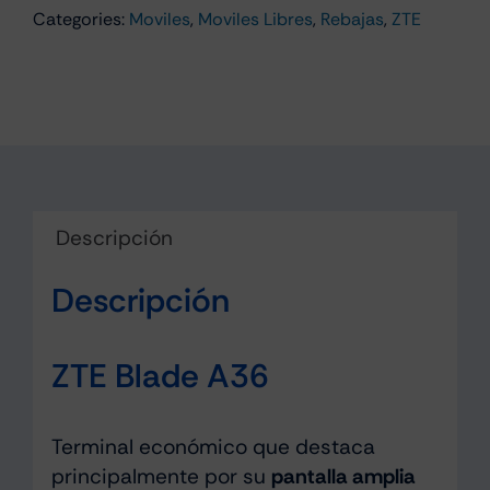
Categories:
Moviles
,
Moviles Libres
,
Rebajas
,
ZTE
64GB
Negro
cantidad
Descripción
Descripción
ZTE Blade A36
Terminal económico que destaca
principalmente por su
pantalla amplia