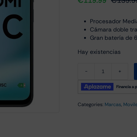
€
119.99
€
139.9
Procesador Medi
Cámara doble tr
Gran batería de
Hay existencias
Xiaomi
Redmi
15C
4GB/256GB
Categories:
Marcas
,
Movil
Negro
cantidad