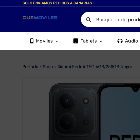
Skip
SOLO ENVIAMOS PEDIDOS A CANARIAS
to
Search
content
for:
Moviles
Tablets
Audio
Portada
»
Shop
»
Xiaomi Redmi 15C 4GB/256GB Negro