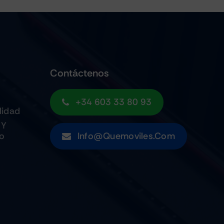
Contáctenos
+34 603 33 80 93
lidad
 Y
to
Info@quemoviles.com