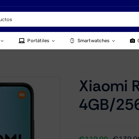
Portátiles
Smartwatches
Xiaomi 
4GB/25