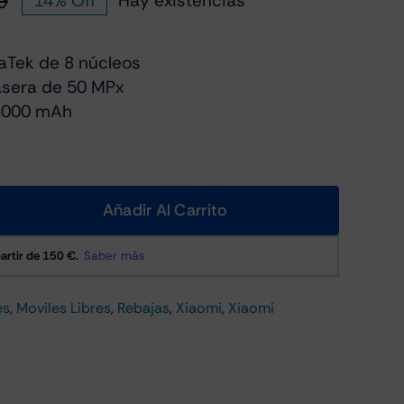
9
14% Off
Hay existencias
El
El
precio
precio
original
actual
aTek de 8 núcleos
era:
es:
asera de 50 MPx
€139.99.
€119.99.
 6000 mAh
Añadir Al Carrito
es
,
Moviles Libres
,
Rebajas
,
Xiaomi
,
Xiaomi