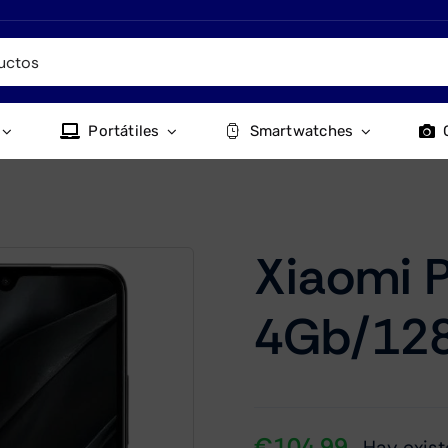
Portátiles
Smartwatches
Xiaomi 
4Gb/12
€
104.99
Hay exist