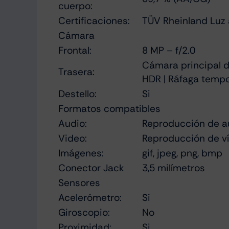
cuerpo:
Certificaciones:
TÜV Rheinland Luz 
Cámara
Frontal:
8 MP – f/2.0
Cámara principal de
Trasera:
HDR | Ráfaga tempor
Destello:
Si
Formatos compatibles
Audio:
Reproducción de a
Video:
Reproducción de ví
Imágenes:
gif, jpeg, png, bmp
Conector Jack
3,5 milímetros
Sensores
Acelerómetro:
Si
Giroscopio:
No
Proximidad:
Si