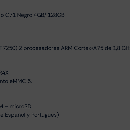
oco C71 Negro 4GB/ 128GB
 (T7250) 2 procesadores ARM Cortex•A75 de 1,8 G
R4X
nto eMMC 5.
IM – microSD
ye Español y Portugués)