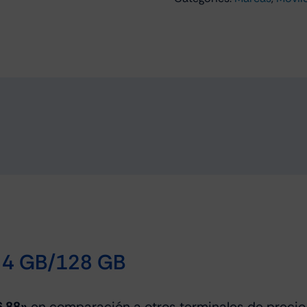
Negro
cantidad
 4 GB/128 GB
6.88»
en comparación a otros terminales de precio 