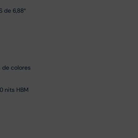
S de 6,88″
s de colores
00 nits HBM