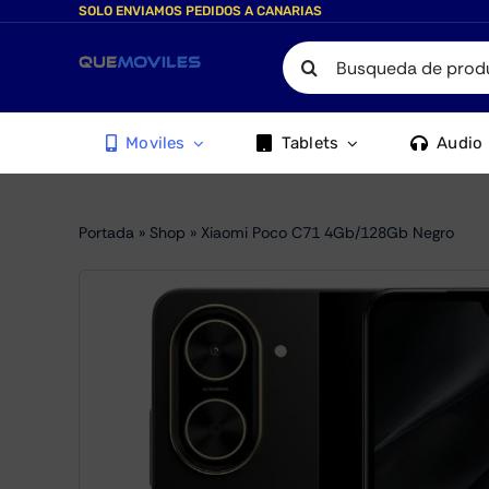
Skip
SOLO ENVIAMOS PEDIDOS A CANARIAS
to
Search
content
for:
Moviles
Tablets
Audio
Portada
»
Shop
»
Xiaomi Poco C71 4Gb/128Gb Negro