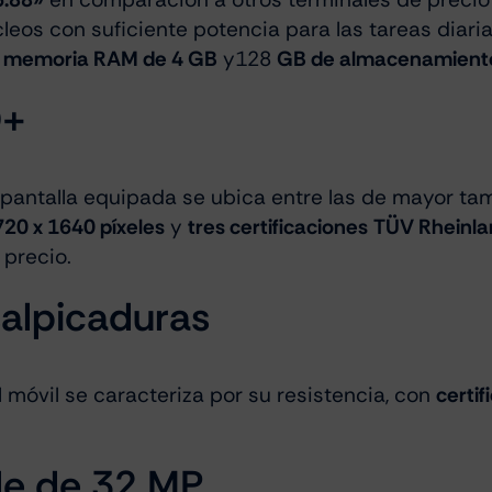
eos con suficiente potencia para las tareas diari
a
memoria RAM de 4 GB
y128
GB de almacenamiento
D+
a pantalla equipada se ubica entre las de mayor 
720 x 1640 píxeles
y
tres certificaciones TÜV Rheinl
 precio.
salpicaduras
 móvil se caracteriza por su resistencia, con
certif
le de 32 MP