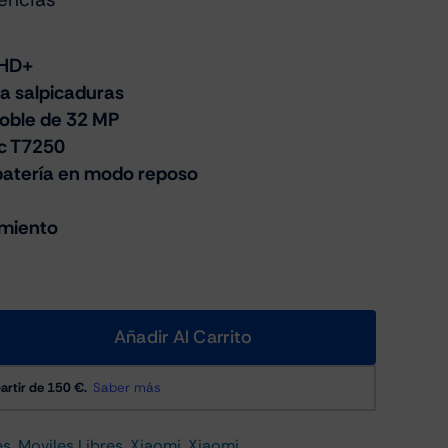
 HD+
 a salpicaduras
oble de 32 MP
c T7250
batería en modo reposo
miento
Añadir Al Carrito
es
,
Moviles Libres
,
Xiaomi
,
Xiaomi