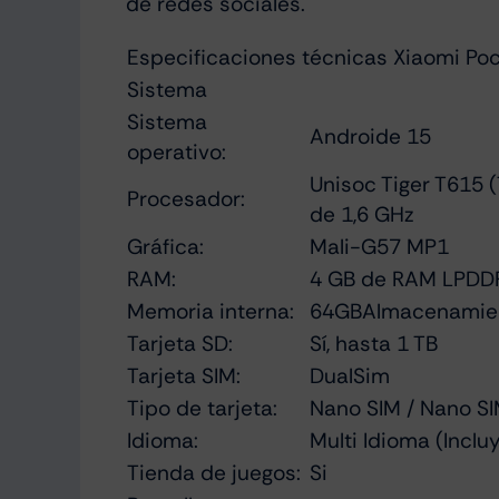
de redes sociales.
Especificaciones técnicas Xiaomi P
Sistema
Sistema
Androide 15
operativo:
Unisoc Tiger T615
Procesador:
de 1,6 GHz
Gráfica:
Mali-G57 MP1
RAM:
4 GB de RAM LPDD
Memoria interna:
64GBAlmacenamie
Tarjeta SD:
Sí, hasta 1 TB
Tarjeta SIM:
DualSim
Tipo de tarjeta:
Nano SIM / Nano S
Idioma:
Multi Idioma (Inclu
Tienda de juegos:
Si