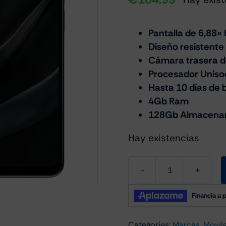
Pantalla de 6,88»
Diseño resistente
Cámara trasera d
Procesador Uniso
Hasta 10 días de 
4Gb Ram
128Gb Almacena
Hay existencias
Xiaomi
Poco
C71
4Gb/128Gb
Categories:
Marcas
,
Movil