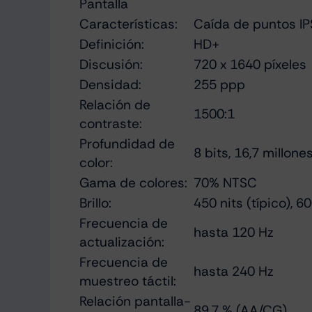
Pantalla
Características:
Caída de puntos IP
Definición:
HD+
Discusión:
720 x 1640 píxeles
Densidad:
255 ppp
Relación de
1500:1
contraste:
Profundidad de
8 bits, 16,7 millone
color:
Gama de colores:
70% NTSC
Brillo:
450 nits (típico), 6
Frecuencia de
hasta 120 Hz
actualización:
Frecuencia de
hasta 240 Hz
muestreo táctil:
Relación pantalla-
89,7 % (AA/CG)