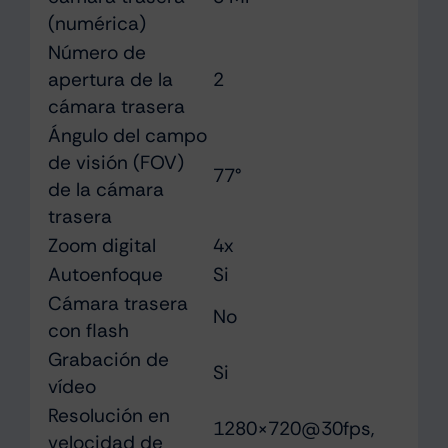
(numérica)
Número de
apertura de la
2
cámara trasera
Ángulo del campo
de visión (FOV)
77°
de la cámara
trasera
Zoom digital
4x
Autoenfoque
Si
Cámara trasera
No
con flash
Grabación de
Si
vídeo
Resolución en
1280×720@30fps,
velocidad de