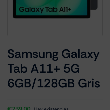
Cámaras
Gaming
Samsung Galaxy
Marcas
Tab A11+ 5G
6GB/128GB Gris
€
239.00
Hay existencias