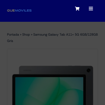
Skip
to
Toggle
Toggle
content
Navigation
Navigat
My account
Moviles
Portada
»
Shop
»
Samsung Galaxy Tab A11+ 5G 6GB/128GB
Checkout
Gris
Tablets
Audio
Portátiles
Smartwatches