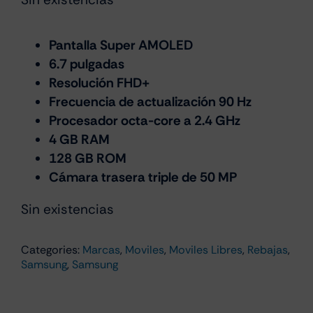
precio
precio
original
actual
era:
es:
Pantalla Super AMOLED
6.7 pulgadas
€169.99.
€129.00.
Resolución FHD+
Frecuencia de actualización 90 Hz
Procesador octa-core a 2.4 GHz
4 GB RAM
128 GB ROM
Cámara trasera triple de 50 MP
Sin existencias
Categories:
Marcas
,
Moviles
,
Moviles Libres
,
Rebajas
,
Samsung
,
Samsung