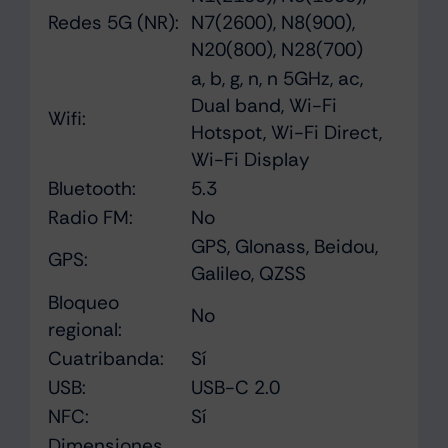
Redes 5G (NR):
N7(2600), N8(900),
N20(800), N28(700)
a, b, g, n, n 5GHz, ac,
Dual band, Wi-Fi
Wifi:
Hotspot, Wi-Fi Direct,
Wi-Fi Display
Bluetooth:
5.3
Radio FM:
No
GPS, Glonass, Beidou,
GPS:
Galileo, QZSS
Bloqueo
No
regional:
Cuatribanda:
Sí
USB:
USB-C 2.0
NFC:
Sí
Dimensiones