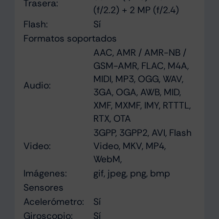
Trasera:
(f/2.2) + 2 MP (f/2.4)
Flash
:
Sí
Formatos soportados
AAC, AMR / AMR-NB /
GSM-AMR, FLAC, M4A,
MIDI, MP3, OGG, WAV,
Audio:
3GA, OGA, AWB, MID,
XMF, MXMF, IMY, RTTTL,
RTX, OTA
3GPP, 3GPP2, AVI, Flash
Video:
Video, MKV, MP4,
WebM,
Imágenes:
gif, jpeg, png, bmp
Sensores
Acelerómetro:
Sí
Giroscopio:
Sí