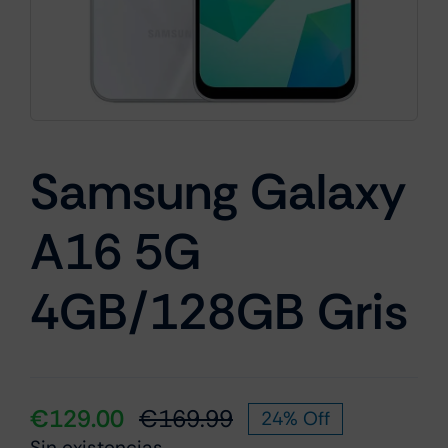
Cámaras
Gaming
Samsung Galaxy
A16 5G
Marcas
4GB/128GB Gris
€
129.00
€
169.99
24% Off
El
El
Sin existencias