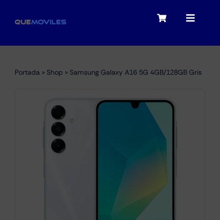
Skip
to
Toggle
Toggle
content
Navigation
Navigat
My account
Moviles
Portada
»
Shop
»
Samsung Galaxy A16 5G 4GB/128GB Gris
Checkout
Tablets
Audio
Portátiles
Smartwatches