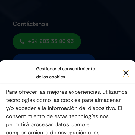
Contáctenos
+34 603 33 80 93
Info@quemoviles.com
Gestionar el consentimiento
de las cookies
Suscribéte a nuestro Newsletter
Para ofrecer las mejores experiencias, utilizamos
tecnologías como las cookies para almacenar
y/o acceder a la información del dispositivo. El
consentimiento de estas tecnologías nos
Enviar
permitirá procesar datos como el
comportamiento de navegación o las