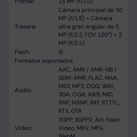
Frontal:
13 MP (f/2.0)
Cámara principal de 50
MP (f/1.8) + Cámara
Trasera:
ultra gran angular de 5
MP (f/2.2, FOV 120º) + 2
MP (f/2.4)
Flash
:
Sí
Formatos soportados
AAC, AMR / AMR-NB /
GSM-AMR, FLAC, M4A,
MIDI, MP3, OGG, WAV,
Audio:
3GA, OGA, AWB, MID,
XMF, MXMF, IMY, RTTTL,
RTX, OTA
3GPP, 3GPP2, AVI, Flash
Video:
Video, MKV, MP4,
WebM,