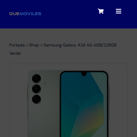
Skip
to
Toggle
Toggle
content
Navigation
Navigat
My account
Moviles
Portada
»
Shop
»
Samsung Galaxy A16 4G 4GB/128GB
Checkout
Verde
Tablets
Audio
Portátiles
Smartwatches