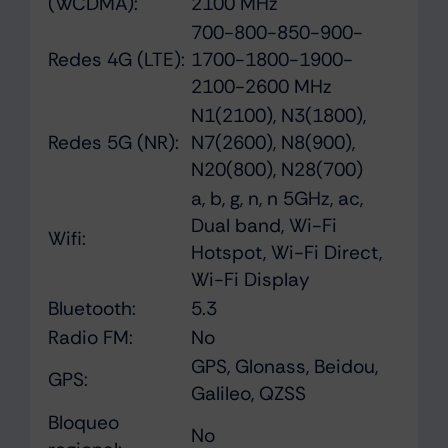
(WCDMA):
2100 MHz
700-800-850-900-
Redes 4G (LTE):
1700-1800-1900-
2100-2600 MHz
N1(2100), N3(1800),
Redes 5G (NR):
N7(2600), N8(900),
N20(800), N28(700)
a, b, g, n, n 5GHz, ac,
Dual band, Wi-Fi
Wifi:
Hotspot, Wi-Fi Direct,
Wi-Fi Display
Bluetooth:
5.3
Radio FM:
No
GPS, Glonass, Beidou,
GPS:
Galileo, QZSS
Bloqueo
No