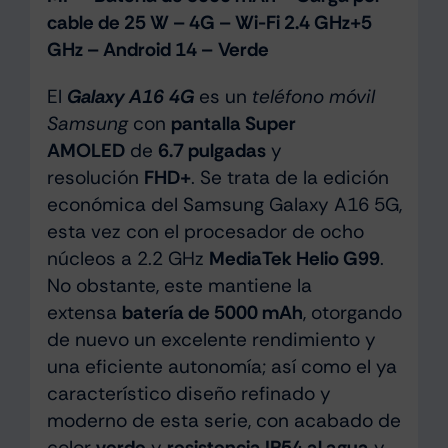
cable de 25 W – 4G – Wi-Fi 2.4 GHz+5
GHz – Android 14 –
Verde
El
Galaxy A16 4G
es un
teléfono móvil
Samsung
con
pantalla Super
AMOLED
de
6.7 pulgadas
y
resolución
FHD+
. Se trata de la edición
económica del Samsung Galaxy A16 5G,
esta vez con el procesador de ocho
núcleos a 2.2 GHz
MediaTek Helio G99
.
No obstante, este mantiene la
extensa
batería de 5000 mAh
, otorgando
de nuevo un excelente rendimiento y
una eficiente autonomía; así como el ya
característico diseño refinado y
moderno de esta serie, con acabado de
color
verde
y
resistencia IP54 al agua
y