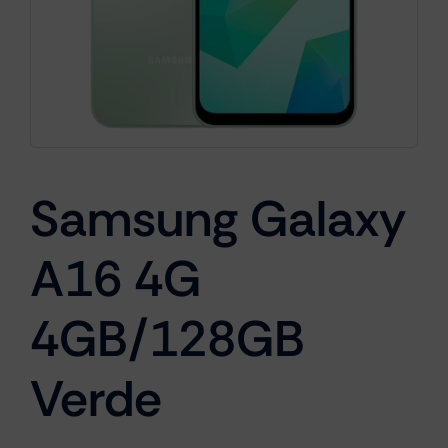
Cámaras
Gaming
Samsung Galaxy
Marcas
A16 4G
4GB/128GB
Verde