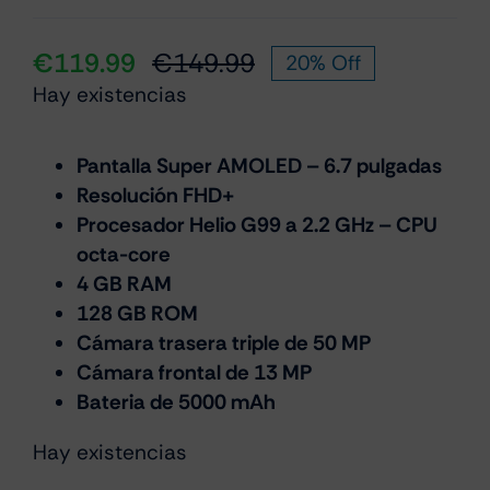
€
119.99
€
149.99
20% Off
El
El
Hay existencias
precio
precio
original
actual
era:
es:
Pantalla Super AMOLED – 6.7 pulgadas
Resolución FHD+
€149.99.
€119.99.
Procesador Helio G99 a 2.2 GHz – CPU
octa-core
4 GB RAM
128 GB ROM
Cámara trasera triple de 50 MP
Cámara frontal de 13 MP
Bateria de 5000 mAh
Hay existencias