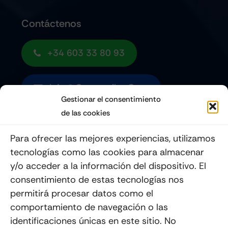
Contáctenos
+34 603 33 80 93
Info@quemoviles.com
Gestionar el consentimiento
de las cookies
Suscribéte a nuestro Newsletter
Para ofrecer las mejores experiencias, utilizamos
tecnologías como las cookies para almacenar
y/o acceder a la información del dispositivo. El
consentimiento de estas tecnologías nos
Enviar
permitirá procesar datos como el
comportamiento de navegación o las
identificaciones únicas en este sitio. No