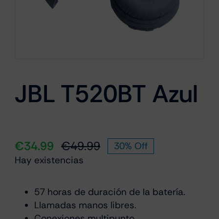
Cámaras
Gaming
JBL T520BT Azul
Marcas
€
34.99
€
49.99
30% Off
El
El
Hay existencias
precio
precio
original
actual
era:
es:
57 horas de duración de la batería.
Llamadas manos libres.
€49.99.
€34.99.
Conexiones multipunto.