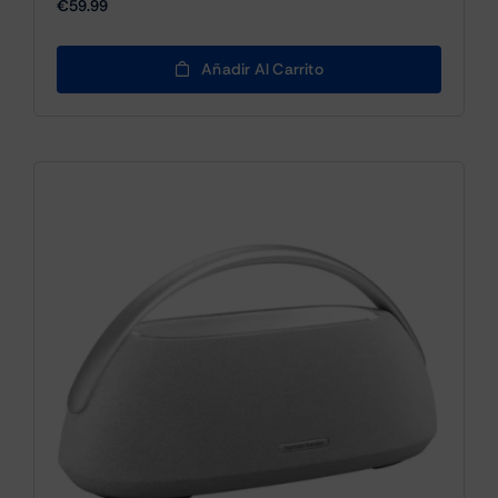
€
59.99
Añadir Al Carrito