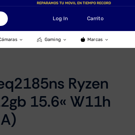
REPARAMOS TU MOVIL EN TIEMPO RECORD
Log In
Carrito
Cámaras
Gaming
Marcas
eq2185ns Ryzen
12gb 15.6« W11h
A)