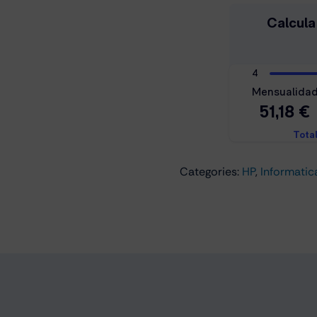
15s-
eq2185ns
Ryzen
7
8gb
512gb
15.6``
W11h
(9A2F5EA)
Categories:
HP
,
Informatic
cantidad