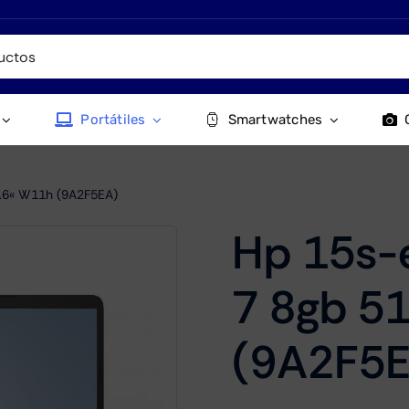
Portátiles
Smartwatches
.6« W11h (9A2F5EA)
Hp 15s-
7 8gb 5
(9A2F5E