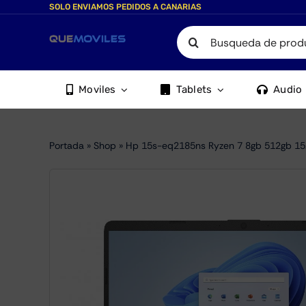
Skip
SOLO ENVIAMOS PEDIDOS A CANARIAS
to
Search
content
for:
Moviles
Tablets
Audio
Portada
»
Shop
»
Hp 15s-eq2185ns Ryzen 7 8gb 512gb 15