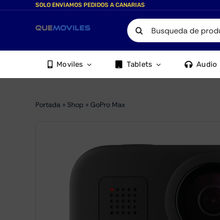
Skip
SOLO ENVIAMOS PEDIDOS A CANARIAS
to
Search
content
for:
Moviles
Tablets
Audio
Portada
»
Shop
»
GoPro Max