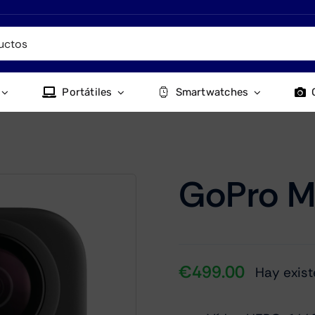
Portátiles
Smartwatches
GoPro M
€
499.00
Hay exist