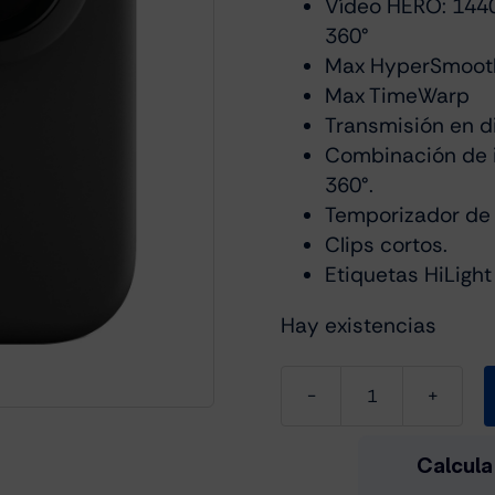
Vídeo HERO: 144
360°
Max HyperSmoot
Max TimeWarp
Transmisión en d
Combinación de 
360°.
Temporizador de 
Clips cortos.
Etiquetas HiLight
Hay existencias
GoPro
Max
cantidad