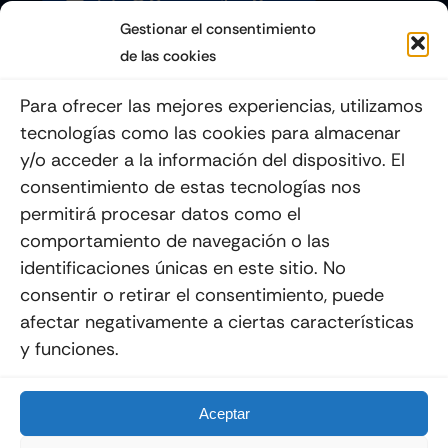
Info@quemoviles.com
Gestionar el consentimiento
de las cookies
Suscribéte a nuestro Newsletter
Para ofrecer las mejores experiencias, utilizamos
tecnologías como las cookies para almacenar
y/o acceder a la información del dispositivo. El
consentimiento de estas tecnologías nos
Enviar
permitirá procesar datos como el
comportamiento de navegación o las
identificaciones únicas en este sitio. No
consentir o retirar el consentimiento, puede
afectar negativamente a ciertas características
y funciones.
© 2012 - 2026
Quemoviles
Es Una
Página Web
Diseñada Por La Esquina Creativa
Todos Los Derechos Reservados
Aceptar