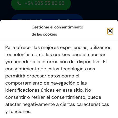
+34 603 33 80 93
Info@quemoviles.com
Gestionar el consentimiento
de las cookies
Suscribéte a nuestro Newsletter
Para ofrecer las mejores experiencias, utilizamos
tecnologías como las cookies para almacenar
y/o acceder a la información del dispositivo. El
consentimiento de estas tecnologías nos
Enviar
permitirá procesar datos como el
comportamiento de navegación o las
identificaciones únicas en este sitio. No
consentir o retirar el consentimiento, puede
afectar negativamente a ciertas características
y funciones.
© 2012 - 2026
Quemoviles
Es Una
Página Web