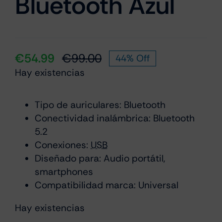
Bluetooth Azul
€
54.99
€
99.00
44% Off
El
El
Hay existencias
precio
precio
original
actual
era:
es:
Tipo de auriculares: Bluetooth
Conectividad inalámbrica: Bluetooth
€99.00.
€54.99.
5.2
Conexiones:
USB
Diseñado para: Audio portátil,
smartphones
Compatibilidad marca: Universal
Hay existencias