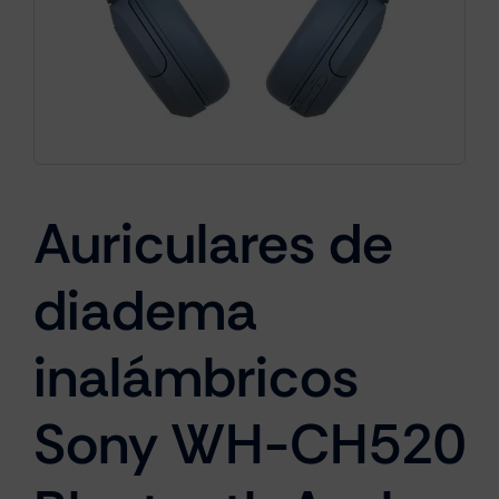
Cámaras
Gaming
Auriculares de
Marcas
diadema
inalámbricos
Sony WH-CH520