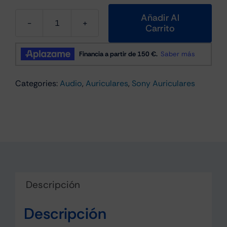
Añadir Al
Carrito
Auriculares
de
diadema
inalámbricos
Categories:
Audio
,
Auriculares
,
Sony Auriculares
Sony
WH-
CH520
Bluetooth
Azul
cantidad
Descripción
Descripción