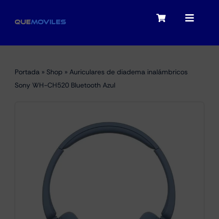
Skip
to
Toggle
Toggle
content
Navigation
Navigat
My account
Moviles
Portada
»
Shop
»
Auriculares de diadema inalámbricos
Checkout
Sony WH-CH520 Bluetooth Azul
Tablets
Audio
Portátiles
Smartwatches