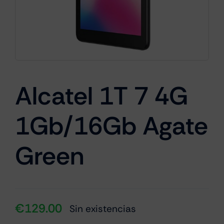
Cámaras
Gaming
Alcatel 1T 7 4G
1Gb/16Gb Agate
Marcas
Green
€
129.00
Sin existencias