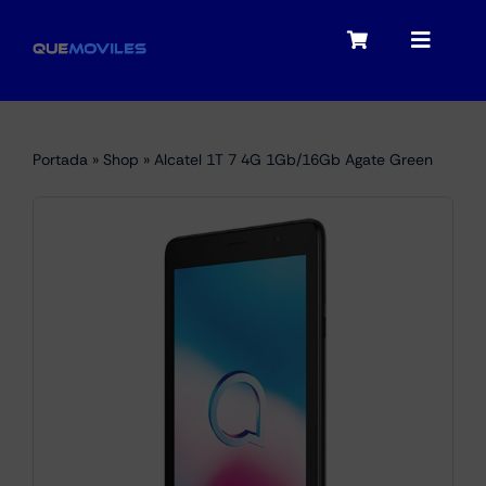
Skip
to
Toggle
Toggle
content
Navigation
Navigat
My account
Moviles
Portada
»
Shop
»
Alcatel 1T 7 4G 1Gb/16Gb Agate Green
Checkout
Tablets
Audio
Portátiles
Smartwatches