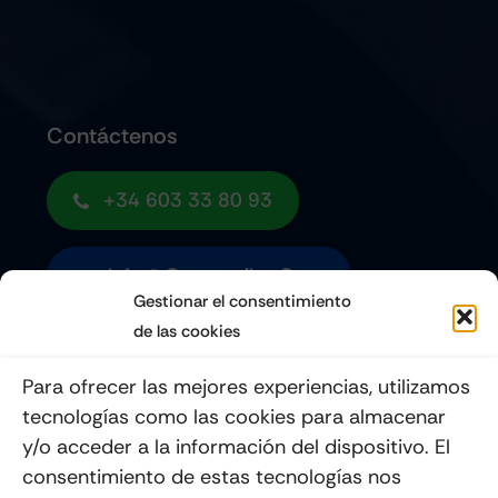
Contáctenos
+34 603 33 80 93
Info@quemoviles.com
Gestionar el consentimiento
de las cookies
Suscribéte a nuestro Newsletter
Para ofrecer las mejores experiencias, utilizamos
tecnologías como las cookies para almacenar
y/o acceder a la información del dispositivo. El
consentimiento de estas tecnologías nos
Enviar