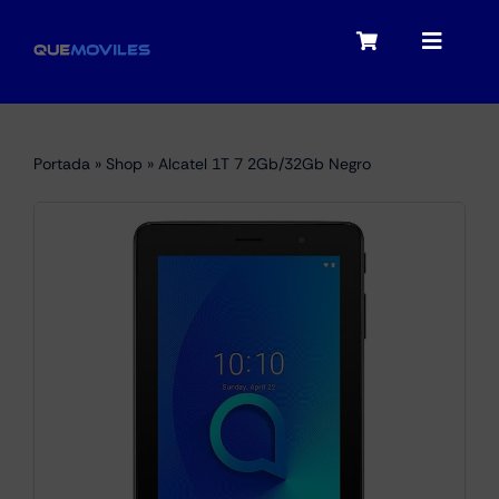
Skip
to
Toggle
Toggle
content
Navigation
Navigat
My account
Moviles
Portada
»
Shop
»
Alcatel 1T 7 2Gb/32Gb Negro
Checkout
Tablets
Audio
Portátiles
Smartwatches