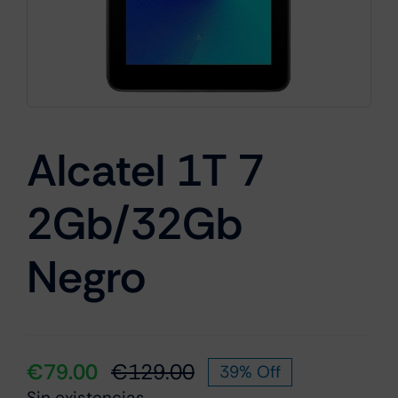
Cámaras
Gaming
Alcatel 1T 7
2Gb/32Gb
Marcas
Negro
€
79.00
€
129.00
39% Off
El
El
Sin existencias