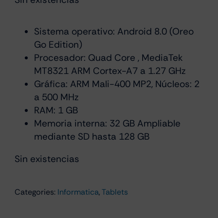
precio
precio
original
actual
era:
es:
Sistema operativo: Android 8.0 (Oreo
Go Edition)
€129.00.
€79.00.
Procesador: Quad Core , MediaTek
MT8321 ARM Cortex-A7 a 1.27 GHz
Gráfica: ARM Mali-400 MP2, Núcleos: 2
a 500 MHz
RAM: 1 GB
Memoria interna: 32 GB Ampliable
mediante SD hasta 128 GB
Sin existencias
Categories:
Informatica
,
Tablets