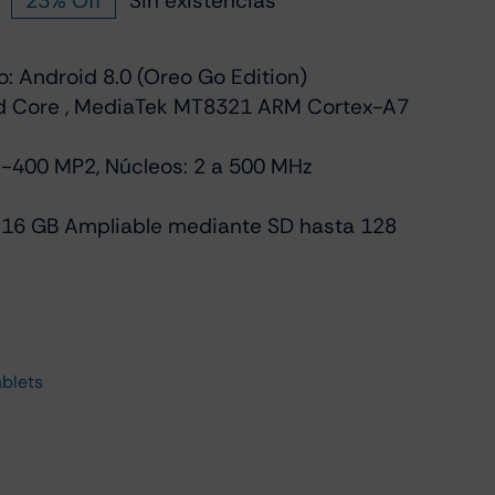
23% Off
Sin existencias
El
El
precio
precio
original
actual
: Android 8.0 (Oreo Go Edition)
era:
es:
d Core , MediaTek MT8321 ARM Cortex-A7
€110.00.
€85.00.
i-400 MP2, Núcleos: 2 a 500 MHz
 16 GB Ampliable mediante SD hasta 128
ablets