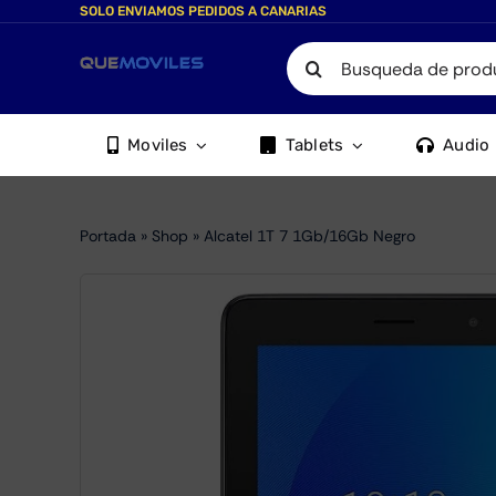
Skip
SOLO ENVIAMOS PEDIDOS A CANARIAS
to
Search
content
for:
Moviles
Tablets
Audio
Portada
»
Shop
»
Alcatel 1T 7 1Gb/16Gb Negro