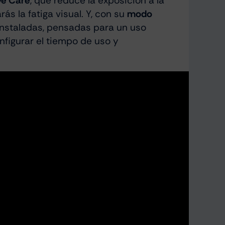
e Care
, que reduce la exposición a la
s la fatiga visual. Y, con su
modo
einstaladas, pensadas para un uso
onfigurar el tiempo de uso y