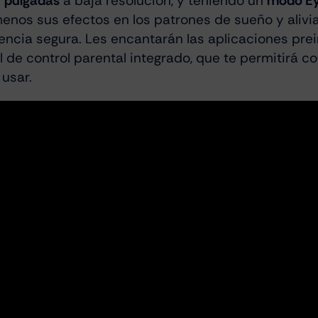
7 pulgadas
a baja resolución, y teniendo un
modo Ey
nos sus efectos en los patrones de sueño y aliviará
iencia segura. Les encantarán las aplicaciones pr
el de control parental integrado, que te permitirá c
usar.