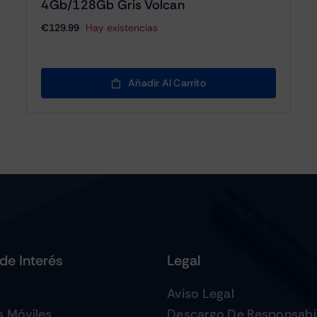
4Gb/128Gb Gris Volcan
€
129.99
Hay existencias
Añadir Al Carrito
de Interés
Legal
Aviso Legal
s Móviles
Descargo De Responsabi