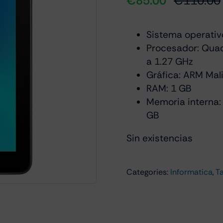
€
85.00
€
110.00
Sistema operativo
Procesador: Qua
a 1.27 GHz
Gráfica: ARM Mal
RAM: 1 GB
Memoria interna:
GB
Sin existencias
Categories:
Informatica
,
T