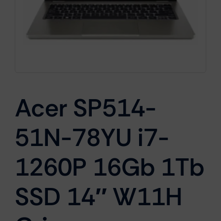
Cámaras
Gaming
Acer SP514-
Marcas
51N-78YU i7-
1260P 16Gb 1Tb
SSD 14″ W11H