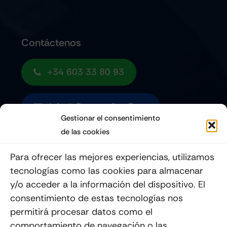
Contáctenos
+34 603 33 80 93
Info@quemoviles.com
Gestionar el consentimiento
de las cookies
Suscribéte a nuestro Newsletter
Para ofrecer las mejores experiencias, utilizamos
tecnologías como las cookies para almacenar
y/o acceder a la información del dispositivo. El
consentimiento de estas tecnologías nos
Enviar
permitirá procesar datos como el
comportamiento de navegación o las