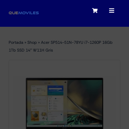
Skip
to
Toggle
Toggle
content
Navigation
Navigat
My account
Moviles
Portada
»
Shop
»
Acer SP514-51N-78YU i7-1260P 16Gb
Checkout
1Tb SSD 14″ W11H Gris
Tablets
Audio
Portátiles
Smartwatches