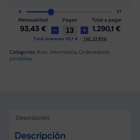
i7-
1260P
16Gb
1Tb
SSD
14"
Categories:
Acer
,
Informatica
,
Ordenadores
W11H
portátiles
Gris
cantidad
Descripción
Descripción