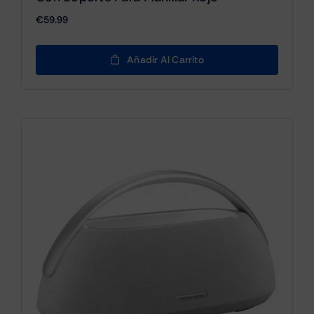
€
59.99
Añadir Al Carrito