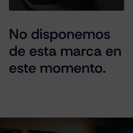
Cámaras
No disponemos
de esta marca en
Gaming
este momento.
Marcas