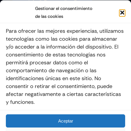
Info@quemoviles.com
Gestionar el consentimiento
de las cookies
Suscribéte a nuestro Newsletter
Para ofrecer las mejores experiencias, utilizamos
tecnologías como las cookies para almacenar
y/o acceder a la información del dispositivo. El
consentimiento de estas tecnologías nos
Enviar
permitirá procesar datos como el
comportamiento de navegación o las
identificaciones únicas en este sitio. No
consentir o retirar el consentimiento, puede
afectar negativamente a ciertas características
y funciones.
© 2012 - 2026
Quemoviles
Es Una
Página Web
Diseñada Por La Esquina Creativa
Todos Los Derechos Reservados
Aceptar