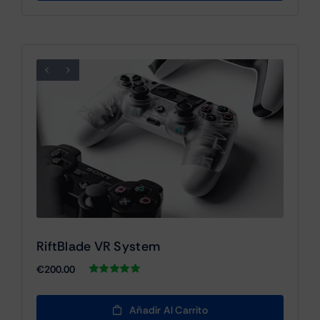
RiftBlade VR System
€
200.00
Valorado
1
con
5.00
de 5
en base a
Añadir Al Carrito
valoración