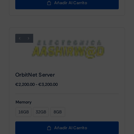
en base a
original
actual
Añadir Al Carrito
valoración
era:
es:
de un cliente
€69.00.
€49.00.
OrbitNet Server
Rango
€
2,200.00
-
€
3,200.00
de
precios:
Memory
desde
€2,200.00
16GB
32GB
8GB

hasta
€3,200.00
Añadir Al Carrito