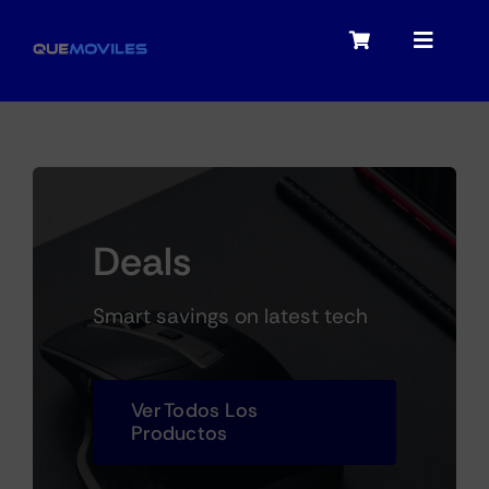
Skip
to
Toggle
Toggle
content
Navigation
Navigat
My account
Moviles
Checkout
Tablets
Deals
Audio
Smart savings on latest tech
Portátiles
Ver Todos Los
Productos
Smartwatches