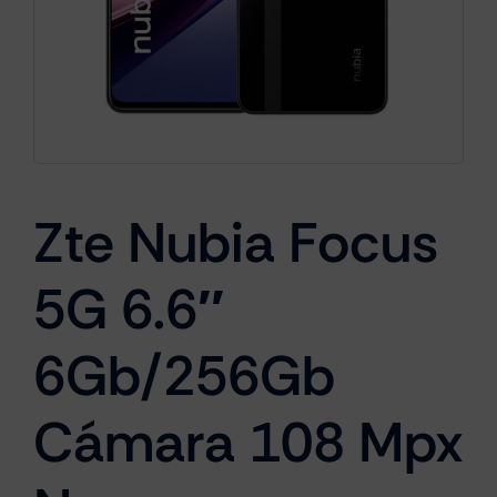
Cámaras
Gaming
Zte Nubia Focus
Marcas
5G 6.6″
6Gb/256Gb
Cámara 108 Mpx