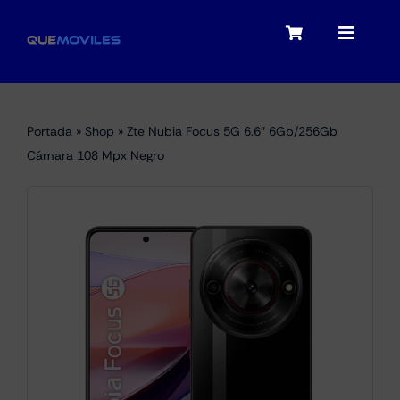
Skip
to
Toggle
Toggle
content
Navigation
Navigat
My account
Moviles
Portada
»
Shop
»
Zte Nubia Focus 5G 6.6″ 6Gb/256Gb
Checkout
Cámara 108 Mpx Negro
Tablets
Audio
Portátiles
Smartwatches