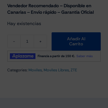
Vendedor Recomendado – Disponible en
Canarias – Envío rápido – Garantía Oficial
Hay existencias
Añadir Al
Carrito
Zte
Nubia
Focus
5G
Categories:
Moviles
,
Moviles Libres
,
ZTE
6.6"
6Gb/256Gb
Cámara
108
Mpx
Negro