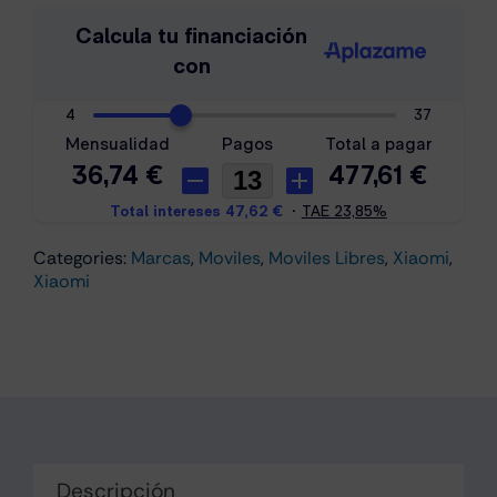
Note
15
Pro+
5G
12Gb/512Gb
Mokka
cantidad
Categories:
Marcas
,
Moviles
,
Moviles Libres
,
Xiaomi
,
Xiaomi
Descripción