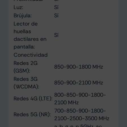
Luz:
Sí
Brújula:
Sí
Lector de
huellas
Sí
dactilares en
pantalla:
Conectividad
Redes 2G
850-900-1800 MHz
(GSM):
Redes 3G
850-900-2100 MHz
(WCDMA):
800-850-900-1800-
Redes 4G (LTE):
2100 MHz
700-850-900-1800-
Redes 5G (NR):
2100-2500-3500 MHz
a, b, g, n, n 5GHz, ac,