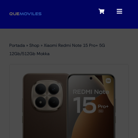
Skip
to
Toggle
Toggle
content
Navigation
Navigat
My account
Moviles
Portada
»
Shop
»
Xiaomi Redmi Note 15 Pro+ 5G
Checkout
12Gb/512Gb Mokka
Tablets
Audio
Portátiles
Smartwatches