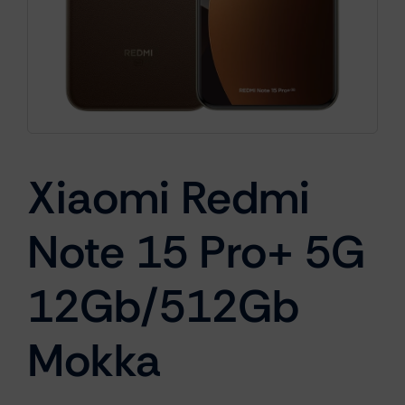
Cámaras
Gaming
Xiaomi Redmi
Marcas
Note 15 Pro+ 5G
12Gb/512Gb
Mokka