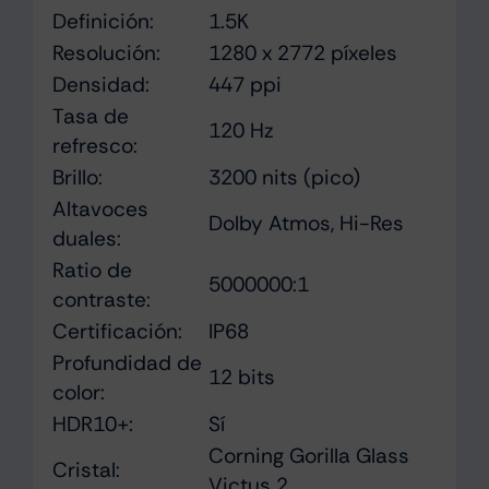
Definición:
1.5K
Resolución:
1280 x 2772 píxeles
Densidad:
447 ppi
Tasa de
120 Hz
refresco:
Brillo:
3200 nits (pico)
Altavoces
Dolby Atmos, Hi-Res
duales:
Ratio de
5000000:1
contraste:
Certificación:
IP68
Profundidad de
12 bits
color:
HDR10+:
Sí
Corning Gorilla Glass
Cristal:
Victus 2