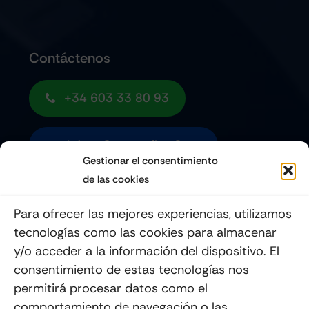
Contáctenos
+34 603 33 80 93
Info@quemoviles.com
Gestionar el consentimiento
de las cookies
Suscribéte a nuestro Newsletter
Para ofrecer las mejores experiencias, utilizamos
tecnologías como las cookies para almacenar
y/o acceder a la información del dispositivo. El
consentimiento de estas tecnologías nos
Enviar
permitirá procesar datos como el
comportamiento de navegación o las