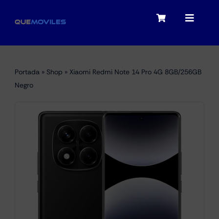
Skip
to
Toggle
Toggle
content
Navigation
Navigat
My account
Moviles
Portada
»
Shop
»
Xiaomi Redmi Note 14 Pro 4G 8GB/256GB
Checkout
Negro
Tablets
Audio
Portátiles
Smartwatches