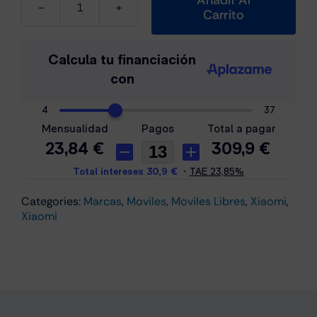
Carrito
Xiaomi
Redmi
Note
14
Pro
4G
8GB/256GB
Negro
cantidad
Categories:
Marcas
,
Moviles
,
Moviles Libres
,
Xiaomi
,
Xiaomi