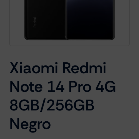
Cámaras
Gaming
Xiaomi Redmi
Marcas
Note 14 Pro 4G
8GB/256GB
Negro