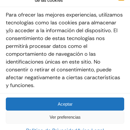
de las cookies
Suscribéte a nuestro Newsletter
Para ofrecer las mejores experiencias, utilizamos
tecnologías como las cookies para almacenar
y/o acceder a la información del dispositivo. El
consentimiento de estas tecnologías nos
Enviar
permitirá procesar datos como el
comportamiento de navegación o las
identificaciones únicas en este sitio. No
consentir o retirar el consentimiento, puede
afectar negativamente a ciertas características
y funciones.
© 2012 - 2026
Quemoviles
Es Una
Página Web
Diseñada Por La Esquina Creativa
Todos Los Derechos Reservados
Aceptar
Ver preferencias