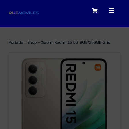
Skip
to
Toggle
Toggle
content
Navigation
Navigat
My account
Moviles
Portada
»
Shop
»
Xiaomi Redmi 15 5G 8GB/256GB Gris
Checkout
Tablets
Audio
Portátiles
Smartwatches