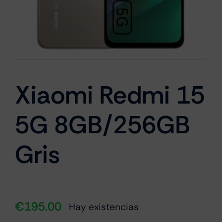
Cámaras
Gaming
Xiaomi Redmi 15
5G 8GB/256GB
Marcas
Gris
€
195.00
Hay existencias