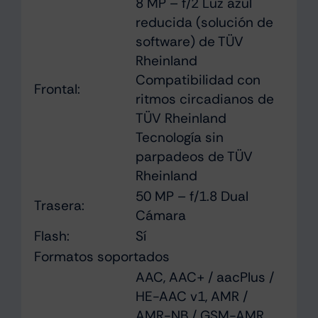
8 MP – f/2 Luz azul
reducida (solución de
software) de TÜV
Rheinland
Compatibilidad con
Frontal:
ritmos circadianos de
TÜV Rheinland
Tecnología sin
parpadeos de TÜV
Rheinland
50 MP – f/1.8 Dual
Trasera:
Cámara
Flash:
Sí
Formatos soportados
AAC, AAC+ / aacPlus /
HE-AAC v1, AMR /
AMR-NB / GSM-AMR,