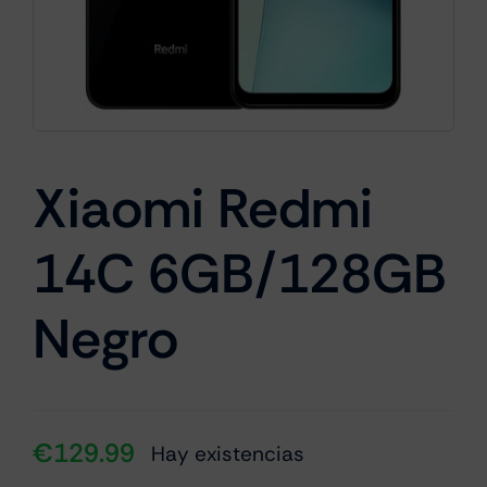
Cámaras
Gaming
Xiaomi Redmi
14C 6GB/128GB
Marcas
Negro
€
129.99
Hay existencias