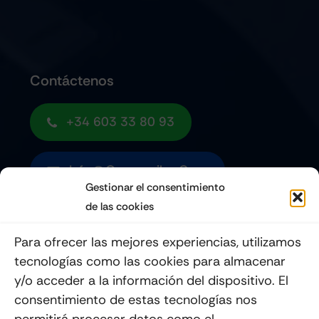
Contáctenos
+34 603 33 80 93
Info@quemoviles.com
Gestionar el consentimiento
de las cookies
Suscribéte a nuestro Newsletter
Para ofrecer las mejores experiencias, utilizamos
tecnologías como las cookies para almacenar
y/o acceder a la información del dispositivo. El
consentimiento de estas tecnologías nos
Enviar