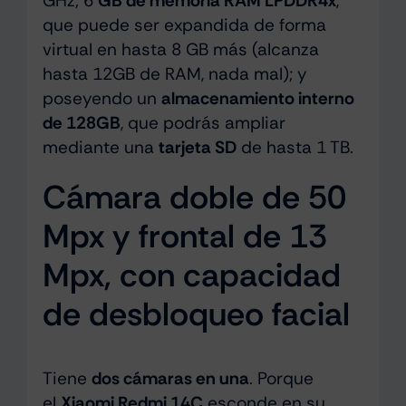
GHz; 6
GB de memoria RAM LPDDR4x
,
que puede ser expandida de forma
virtual en hasta 8 GB más (alcanza
hasta 12GB de RAM, nada mal); y
poseyendo un
almacenamiento interno
de 128GB
, que podrás ampliar
mediante una
tarjeta SD
de hasta 1 TB.
Cámara doble de 50
Mpx y frontal de 13
Mpx, con capacidad
de desbloqueo facial
Tiene
dos cámaras en una
. Porque
el
Xiaomi Redmi 14C
esconde en su