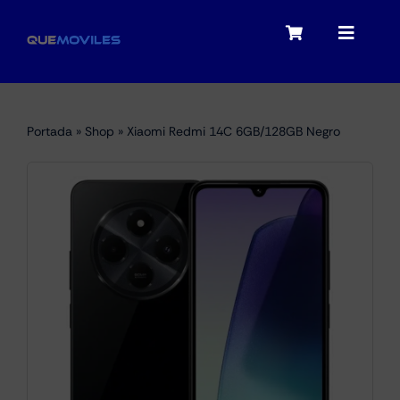
Skip
to
Toggle
Toggle
content
Navigation
Navigat
My account
Moviles
Portada
»
Shop
»
Xiaomi Redmi 14C 6GB/128GB Negro
Checkout
Tablets
Audio
Portátiles
Smartwatches