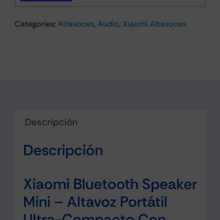
Portátil
Categories:
Altavoces
,
Audio
,
Xiaomi Altavoces
Bluetooth
6W
Negro
cantidad
Descripción
Descripción
Xiaomi Bluetooth Speaker
Mini – Altavoz Portátil
Ultra-Compacto Con