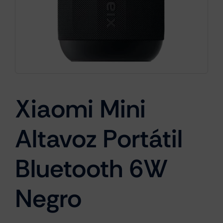
Cámaras
Gaming
Xiaomi Mini
Marcas
Altavoz Portátil
Bluetooth 6W
Negro