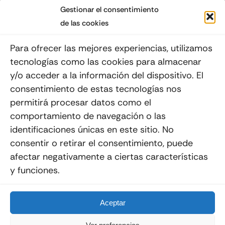
Gestionar el consentimiento
de las cookies
Suscribéte a nuestro Newsletter
Para ofrecer las mejores experiencias, utilizamos
tecnologías como las cookies para almacenar
y/o acceder a la información del dispositivo. El
consentimiento de estas tecnologías nos
Enviar
permitirá procesar datos como el
comportamiento de navegación o las
identificaciones únicas en este sitio. No
consentir o retirar el consentimiento, puede
afectar negativamente a ciertas características
y funciones.
© 2012 - 2026
Quemoviles
Es Una
Página Web
Diseñada Por La Esquina Creativa
Todos Los Derechos Reservados
Aceptar