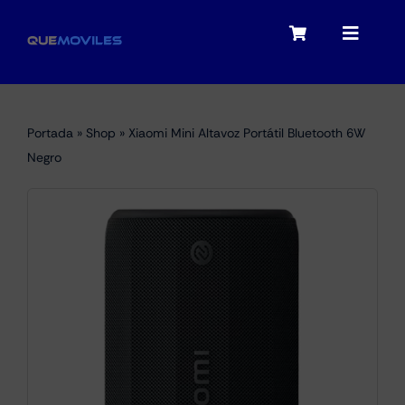
Skip
to
Toggle
Toggle
content
Navigation
Navigat
My account
Moviles
Portada
»
Shop
»
Xiaomi Mini Altavoz Portátil Bluetooth 6W
Checkout
Negro
Tablets
Audio
Portátiles
Smartwatches