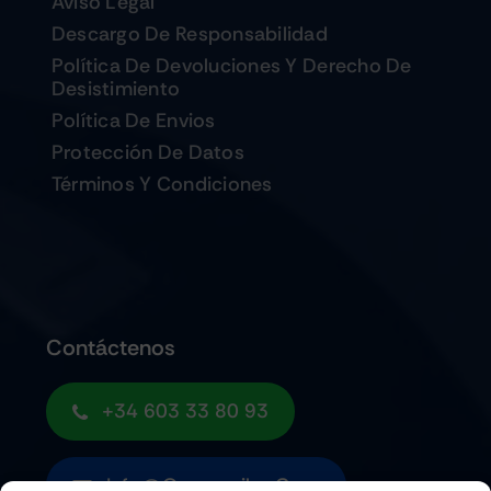
Aviso Legal
Descargo De Responsabilidad
Política De Devoluciones Y Derecho De
Desistimiento
Política De Envios
Protección De Datos
Términos Y Condiciones
Contáctenos
+34 603 33 80 93
Info@quemoviles.com