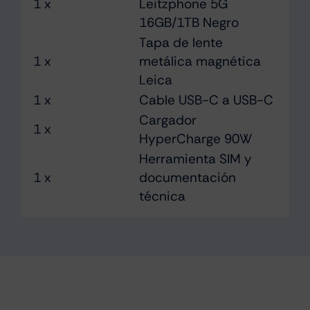
1 x
Leitzphone 5G
16GB/1TB Negro
Tapa de lente
1 x
metálica magnética
Leica
1 x
Cable USB-C a USB-C
Cargador
1 x
HyperCharge 90W
Herramienta SIM y
1 x
documentación
técnica