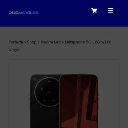
Skip
to
Toggle
Toggle
content
Navigation
Navigat
My account
Moviles
Portada
»
Shop
»
Xiaomi Leica Leitzphone 5G 16Gb/1Tb
Checkout
Negro
Tablets
Audio
Portátiles
Smartwatches