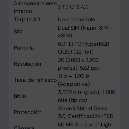
Almacenamiento
1 TB UFS 4.1
interno
Tarjeta SD
No compatible
Dual SIM (Nano-SIM +
SIM
eSIM)
6.9″ LTPO HyperRGB
Pantalla
OLED (12-bit)
2K (2608 x 1200
Resolución
píxeles), 522 ppi
1Hz – 120Hz
Tasa de refresco
(Adaptativa)
3.500 nits (pico), 1.000
Brillo
nits (típico)
Xiaomi Shield Glass
Protección
3.0, Certificación IP68
50 MP, Sensor 1″ Light
Cámara