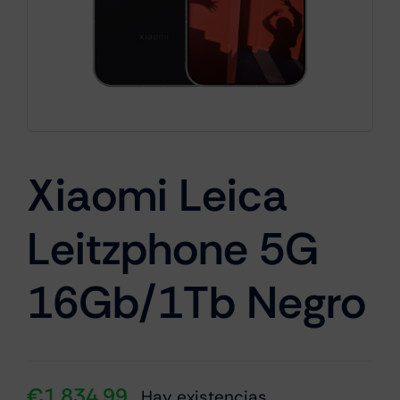
Cámaras
Gaming
Xiaomi Leica
Marcas
Leitzphone 5G
16Gb/1Tb Negro
€
1,834.99
Hay existencias