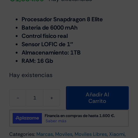
Procesador Snapdragon 8 Elite
Batería de 6000 mAh
Control físico real
Sensor LOFIC de 1″
Almacenamiento: 1TB
RAM: 16 Gb
Hay existencias
Añadir Al
Carrito
Xiaomi
Leica
Leitzphone
5G
Categories:
Marcas
,
Moviles
,
Moviles Libres
,
Xiaomi
,
16Gb/1Tb