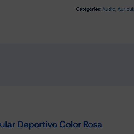
Auricular
Categories:
Audio
,
Auricul
Deportivo
Splash
Proof
cantidad
lar Deportivo Color Rosa