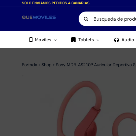
Skip
SOLO ENVIAMOS PEDIDOS A CANARIAS
to
Search
content
for:
Moviles
Tablets
Audio
Portada
»
Shop
»
Sony MDR-AS210P Auricular Deportivo S