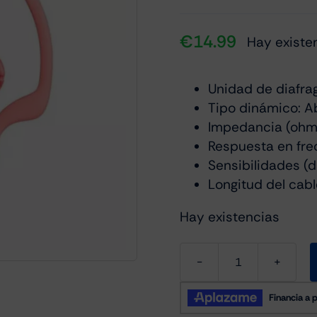
€
14.99
Hay existe
Unidad de diafra
Tipo dinámico: A
Impedancia (ohmi
Respuesta en fre
Sensibilidades 
Longitud del cable
Hay existencias
Sony
MDR-
AS210P