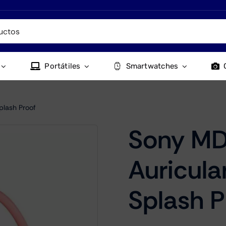
Portátiles
Smartwatches
plash Proof
Sony M
Auricula
Splash P