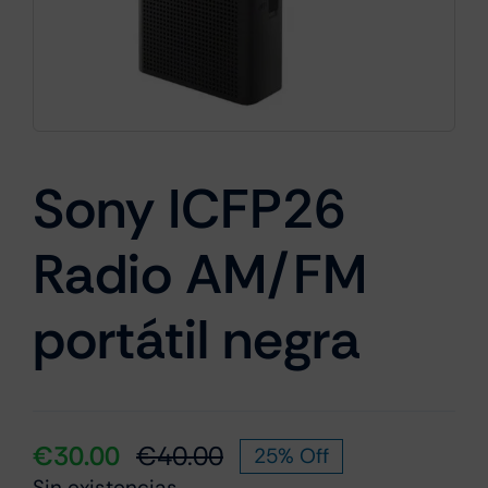
Cámaras
Gaming
Sony ICFP26
Radio AM/FM
Marcas
portátil negra
€
30.00
€
40.00
25% Off
El
El
Sin existencias