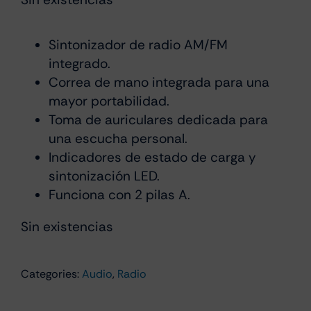
precio
precio
original
actual
era:
es:
Sintonizador de radio AM/FM
integrado.
€40.00.
€30.00.
Correa de mano integrada para una
mayor portabilidad.
Toma de auriculares dedicada para
una escucha personal.
Indicadores de estado de carga y
sintonización LED.
Funciona con 2 pilas A.
Sin existencias
Categories:
Audio
,
Radio