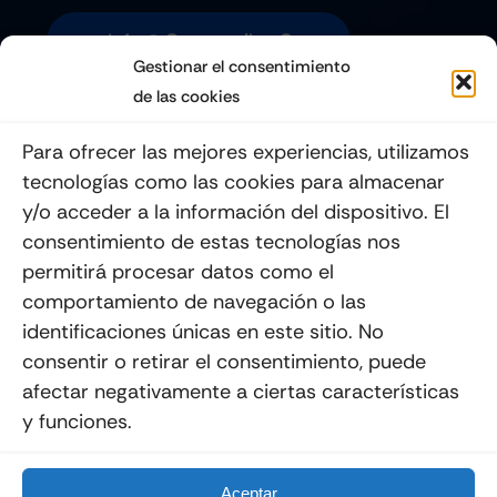
Info@quemoviles.com
Gestionar el consentimiento
de las cookies
Suscribéte a nuestro Newsletter
Para ofrecer las mejores experiencias, utilizamos
tecnologías como las cookies para almacenar
y/o acceder a la información del dispositivo. El
consentimiento de estas tecnologías nos
Enviar
permitirá procesar datos como el
comportamiento de navegación o las
identificaciones únicas en este sitio. No
consentir o retirar el consentimiento, puede
afectar negativamente a ciertas características
y funciones.
© 2012 - 2026
Quemoviles
Es Una
Página Web
Diseñada Por La Esquina Creativa
Todos Los Derechos Reservados
Aceptar