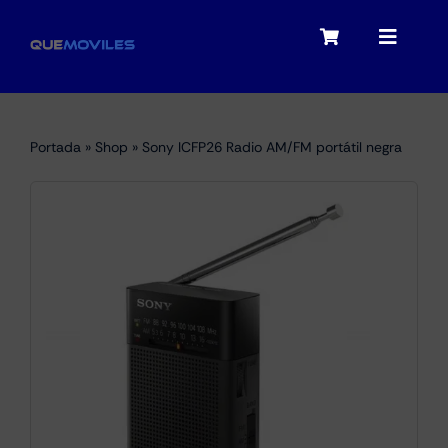
Skip
to
Toggle
Toggle
content
Navigation
Navigat
My account
Moviles
Portada
»
Shop
»
Sony ICFP26 Radio AM/FM portátil negra
Checkout
Tablets
Audio
Portátiles
Smartwatches