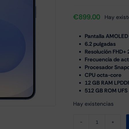
€
899.00
Hay exist
Pantalla AMOLED
6.2 pulgadas
Resolución FHD+ 
Frecuencia de act
Procesador Snapd
CPU octa-core
12 GB RAM LPDD
512 GB ROM UFS 
Hay existencias
Samsung