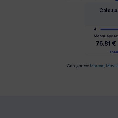
Galaxy
S25
5G
12GB/512GB
Azul
Marino
cantidad
Categories:
Marcas
,
Movil