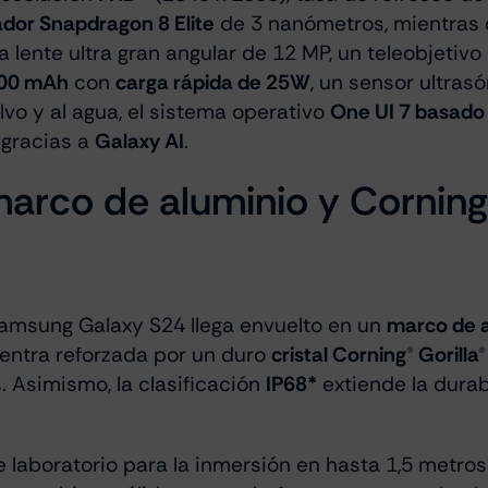
dor Snapdragon 8 Elite
de 3 nanómetros, mientras 
na lente ultra gran angular de 12 MP, un teleobjeti
000 mAh
con
carga rápida de 25W
, un sensor ultrasó
lvo y al agua, el sistema operativo
One UI 7 basado
l gracias a
Galaxy AI
.
arco de aluminio y Corning 
 Samsung Galaxy S24 llega envuelto en un
marco de 
uentra reforzada por un duro
cristal Corning® Gorilla
. Asimismo, la clasificación
IP68*
extiende la durab
 laboratorio para la inmersión en hasta 1,5 metro