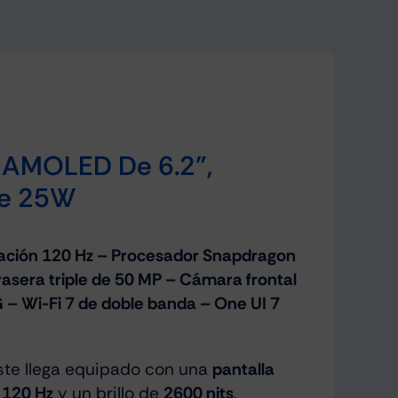
 AMOLED De 6.2”,
De 25W
zación 120 Hz – Procesador Snapdragon
sera triple de 50 MP – Cámara frontal
– Wi-Fi 7 de doble banda – One UI 7
ste llega equipado con una
pantalla
e
120 Hz
y un brillo de
2600 nits
.