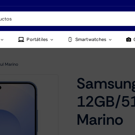
Portátiles
Smartwatches
ul Marino
Samsung
12GB/51
Marino